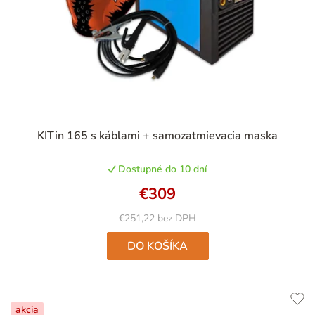
Priemerné
KITin 165 s káblami + samozatmievacia maska
hodnotenie
produktu
Dostupné do 10 dní
je
4,9
€309
z
5
€251,22 bez DPH
hviezdičiek.
DO KOŠÍKA
akcia