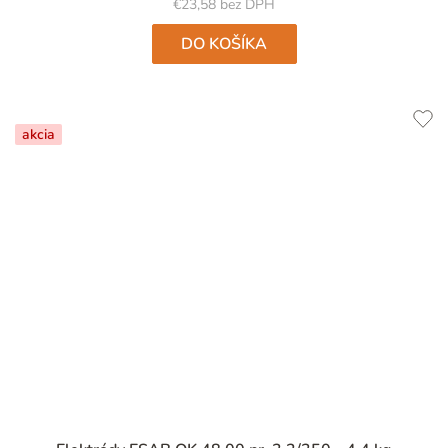
5
€23,58 bez DPH
hviezdičiek.
DO KOŠÍKA
akcia