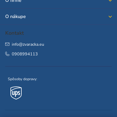
O firme
t
i
O nákupe
e
Kontakt
info
@
zvaracka.eu
0908994113
Spôsoby dopravy: