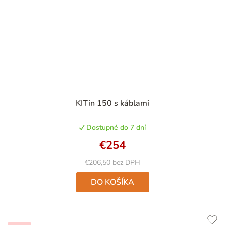
Priemerné
KITin 150 s káblami
hodnotenie
produktu
Dostupné do 7 dní
je
4,9
€254
z
5
€206,50 bez DPH
hviezdičiek.
DO KOŠÍKA