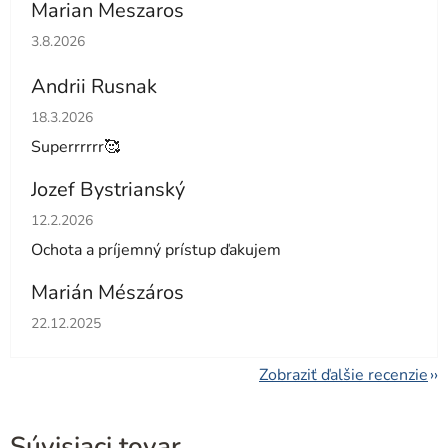
Marian Meszaros
Hodnotenie obchodu je 5 z 5 hviezdičiek.
3.8.2026
Andrii Rusnak
Hodnotenie obchodu je 5 z 5 hviezdičiek.
18.3.2026
Superrrrrr🥰
Jozef Bystrianský
Hodnotenie obchodu je 5 z 5 hviezdičiek.
12.2.2026
Ochota a príjemný prístup ďakujem
Marián Mészáros
Hodnotenie obchodu je 5 z 5 hviezdičiek.
22.12.2025
Zobraziť ďalšie recenzie
Súvisiaci tovar