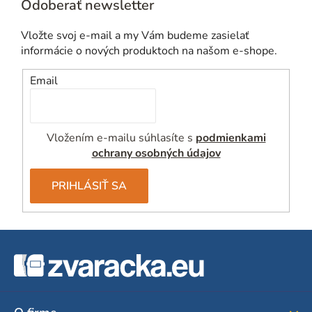
Odoberať newsletter
Vložte svoj e-mail a my Vám budeme zasielať
informácie o nových produktoch na našom e-shope.
Email
Vložením e-mailu súhlasíte s
podmienkami
ochrany osobných údajov
PRIHLÁSIŤ SA
Z
á
p
ä