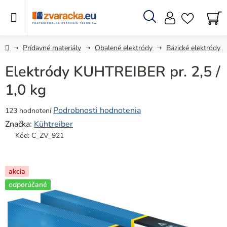
Prejsť
na
obsah
Hľadať
N
KO
Domov
Prídavné materiály
Obalené elektródy
Bázické elektródy
Elektródy KUHTREIBER pr. 2,5 /
1,0 kg
Priemerné
Podrobnosti hodnotenia
123 hodnotení
hodnotenie
Značka:
Kühtreiber
produktu
Kód:
C_ZV_921
je
4,9
z
akcia
5
odporúčané
hviezdičiek.