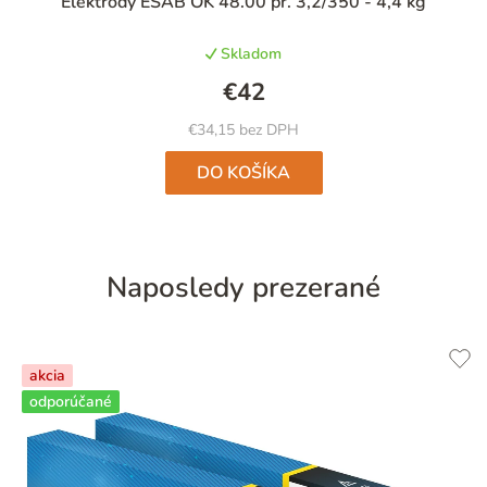
Elektródy ESAB OK 48.00 pr. 3,2/350 - 4,4 kg
Skladom
€42
€34,15 bez DPH
DO KOŠÍKA
Naposledy prezerané
akcia
odporúčané