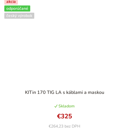
akcia
odporúčané
český výrobok
Priemerné
KITin 170 TIG LA s káblami a maskou
hodnotenie
produktu
Skladom
je
4,6
€325
z
5
€264,23 bez DPH