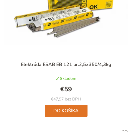
Priemerné
Elektróda ESAB EB 121 pr.2,5x350/4,3kg
hodnotenie
produktu
Skladom
je
5,0
€59
z
5
€47,97 bez DPH
hviezdičiek.
DO KOŠÍKA