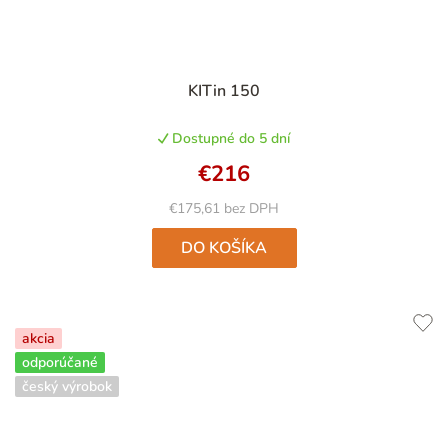
Priemerné
KITin 150
hodnotenie
produktu
Dostupné do 5 dní
je
4,9
€216
z
5
€175,61 bez DPH
hviezdičiek.
DO KOŠÍKA
akcia
odporúčané
český výrobok