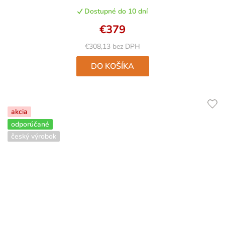
produktu
Dostupné do 10 dní
je
5,0
€379
z
5
€308,13 bez DPH
hviezdičiek.
DO KOŠÍKA
akcia
odporúčané
český výrobok