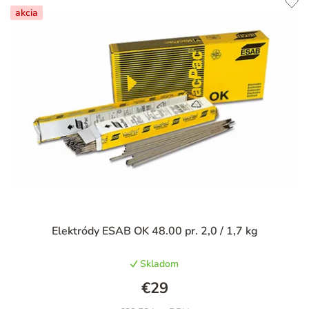
akcia
Priemerné
Elektródy ESAB OK 48.00 pr. 2,0 / 1,7 kg
hodnotenie
produktu
Skladom
je
5,0
€29
z