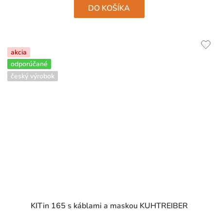
hviezdičiek.
DO KOŠÍKA
akcia
odporúčané
český výrobok
Priemerné
KITin 165 s káblami a maskou KUHTREIBER
hodnotenie