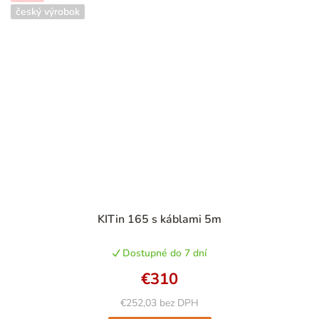
český výrobok
Priemerné
KITin 165 s káblami 5m
hodnotenie
produktu
Dostupné do 7 dní
je
4,7
€310
z
5
€252,03 bez DPH