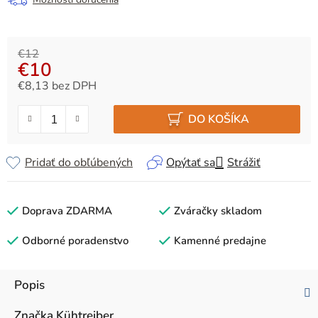
€12
€10
€8,13 bez DPH
Jednotková cena:
DO KOŠÍKA
Pridať do obľúbených
Opýtať sa
Strážiť
Doprava ZDARMA
Zváračky skladom
Odborné poradenstvo
Kamenné predajne
Popis
Značka
Kühtreiber