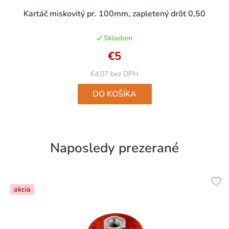
Priemerné
Kartáč miskovitý pr. 100mm, zapletený drôt 0,50
hodnotenie
produktu
Skladom
je
5,0
€5
z
5
€4,07 bez DPH
hviezdičiek.
DO KOŠÍKA
Naposledy prezerané
akcia