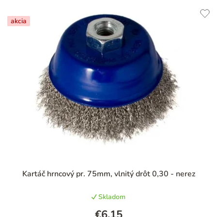
akcia
Priemerné
Kartáč hrncový pr. 75mm, vlnitý drôt 0,30 - nerez
hodnotenie
produktu
Skladom
je
3,0
€6,15