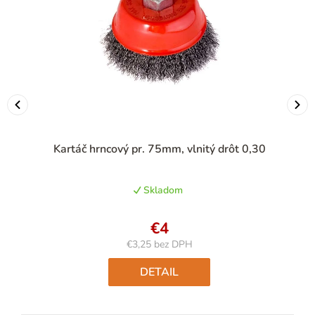
Kartáč hrncový pr. 75mm, vlnitý drôt 0,30
Skladom
€4
€3,25 bez DPH
Jednotková
cena:
DETAIL