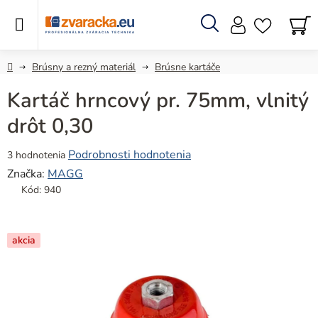
Prejsť
na
obsah
Hľadať
N
KO
Domov
Brúsny a rezný materiál
Brúsne kartáče
Kartáč hrncový pr. 75mm, vlnitý
drôt 0,30
Priemerné
Podrobnosti hodnotenia
3 hodnotenia
hodnotenie
Značka:
MAGG
produktu
Kód:
940
je
4,7
z
akcia
5
hviezdičiek.