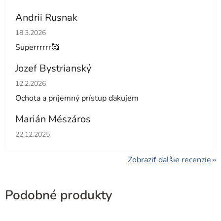
Andrii Rusnak
Hodnotenie obchodu je 5 z 5 hviezdičiek.
18.3.2026
Superrrrrr🥰
Jozef Bystrianský
Hodnotenie obchodu je 5 z 5 hviezdičiek.
12.2.2026
Ochota a príjemný prístup ďakujem
Marián Mészáros
Hodnotenie obchodu je 5 z 5 hviezdičiek.
22.12.2025
Zobraziť ďalšie recenzie
Podobné produkty