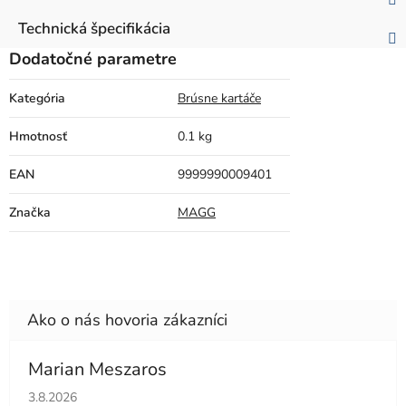
Technická špecifikácia
Dodatočné parametre
Kategória
Brúsne kartáče
Hmotnosť
0.1 kg
EAN
9999990009401
Značka
MAGG
Marian Meszaros
Hodnotenie obchodu je 5 z 5 hviezdičiek.
3.8.2026