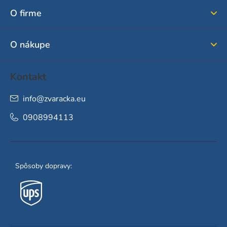
ä
O firme
t
i
O nákupe
e
Kontakt
info
@
zvaracka.eu
0908994113
Spôsoby dopravy: