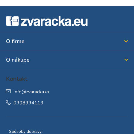
Z
á
p
ä
O firme
t
i
O nákupe
e
Kontakt
info
@
zvaracka.eu
0908994113
Spôsoby dopravy: