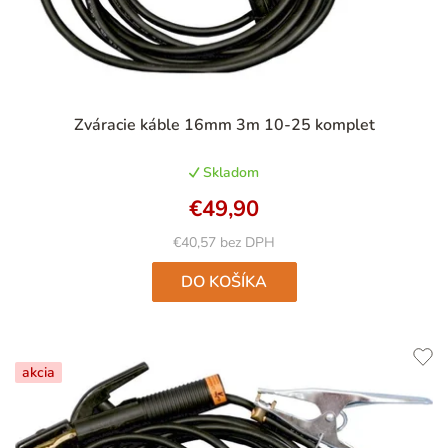
Priemerné
Zváracie káble 16mm 3m 10-25 komplet
hodnotenie
produktu
Skladom
je
4,9
€49,90
z
5
€40,57 bez DPH
hviezdičiek.
DO KOŠÍKA
akcia