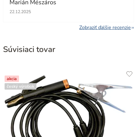
Marián Mészáros
Hodnotenie obchodu je 5 z 5 hviezdičiek.
22.12.2025
Zobraziť ďalšie recenzie
Súvisiaci tovar
akcia
český výrobok