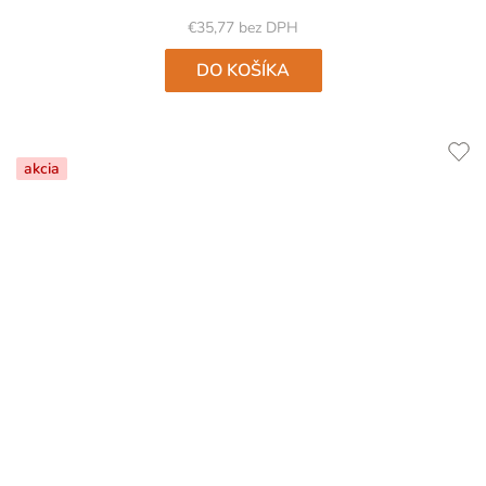
z
5
€35,77 bez DPH
hviezdičiek.
DO KOŠÍKA
akcia