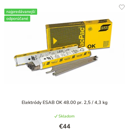
najpredávanejší
odporúčané
Priemerné
Elektródy ESAB OK 48.00 pr. 2,5 / 4,3 kg
hodnotenie
produktu
Skladom
je
4,9
€44