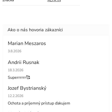
Značka
ALFA IN
Marian Meszaros
Hodnotenie obchodu je 5 z 5 hviezdičiek.
3.8.2026
Andrii Rusnak
Hodnotenie obchodu je 5 z 5 hviezdičiek.
18.3.2026
Superrrrrr🥰
Jozef Bystrianský
Hodnotenie obchodu je 5 z 5 hviezdičiek.
12.2.2026
Ochota a príjemný prístup ďakujem