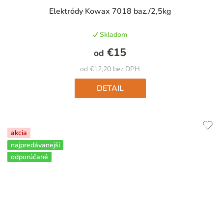
Priemerné
Elektródy Kowax 7018 baz./2,5kg
hodnotenie
produktu
Skladom
je
4,8
€15
od
z
5
od €12,20 bez DPH
hviezdičiek.
DETAIL
akcia
najpredávanejší
odporúčané