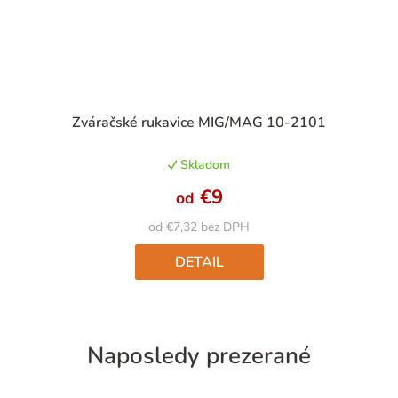
Priemerné
Zváračské rukavice MIG/MAG 10-2101
hodnotenie
produktu
Skladom
je
5,0
€9
od
z
5
od €7,32 bez DPH
hviezdičiek.
DETAIL
Naposledy prezerané