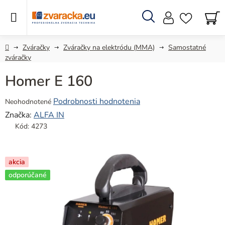
Prejsť
na
obsah
Hľadať
N
KO
Domov
Zváračky
Zváračky na elektródu (MMA)
Samostatné
zváračky
Homer E 160
Priemerné
Podrobnosti hodnotenia
Neohodnotené
hodnotenie
Značka:
ALFA IN
produktu
Kód:
4273
je
0,0
z
akcia
5
odporúčané
hviezdičiek.