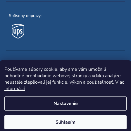
Spôsoby dopravy:
Obľúbené spôsoby platby:
Používame súbory cookie, aby sme vám umožnili
pohodlné prehliadanie webovej stránky a vďaka analýze
neustále zlepšovali jej funkcie, výkon a použiteľnosť.
Viac
informácií
Nastavenie
Shoptet
|
mime digital
Copyright 2026
www.zvaracka.eu
. Všetky práva
Súhlasím
vyhradené.