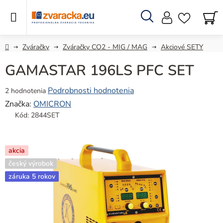
Prejsť
na
obsah
Hľadať
N
KO
Domov
Zváračky
Zváračky CO2 - MIG / MAG
Akciové SETY
GAMASTAR 196LS PFC SET
Priemerné
Podrobnosti hodnotenia
2 hodnotenia
hodnotenie
Značka:
OMICRON
produktu
Kód:
2844SET
je
5,0
z
akcia
5
český výrobok
hviezdičiek.
záruka 5 rokov