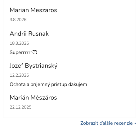
Marian Meszaros
Hodnotenie obchodu je 5 z 5 hviezdičiek.
3.8.2026
Andrii Rusnak
Hodnotenie obchodu je 5 z 5 hviezdičiek.
18.3.2026
Superrrrrr🥰
Jozef Bystrianský
Hodnotenie obchodu je 5 z 5 hviezdičiek.
12.2.2026
Ochota a príjemný prístup ďakujem
Marián Mészáros
Hodnotenie obchodu je 5 z 5 hviezdičiek.
22.12.2025
Zobraziť ďalšie recenzie