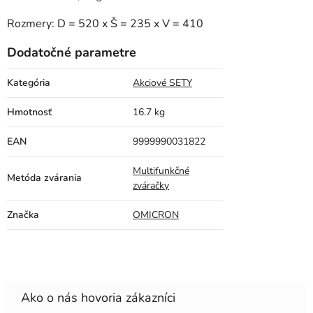
Rozmery: D = 520 x Š = 235 x V = 410
Dodatočné parametre
Kategória
Akciové SETY
Hmotnosť
16.7 kg
EAN
9999990031822
Multifunkčné
Metóda zvárania
zváračky
Značka
OMICRON