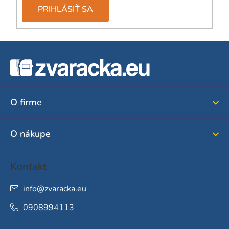
PRIHLÁSIŤ SA
Z
á
p
ä
O firme
t
i
O nákupe
e
Kontakt
info
@
zvaracka.eu
0908994113