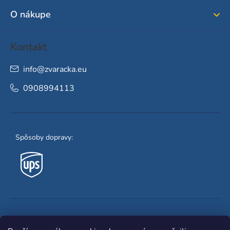
i
O nákupe
e
Kontakt
info
@
zvaracka.eu
0908994113
Spôsoby dopravy:
Obľúbené spôsoby platby: