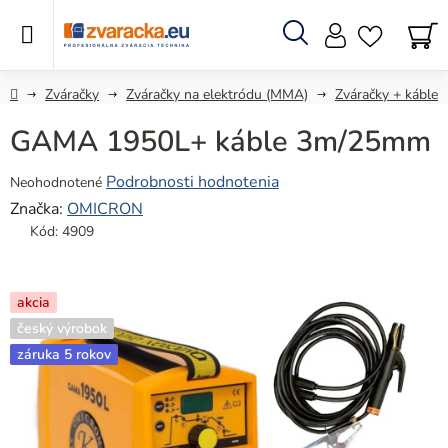
Prejsť
na
obsah
Hľadať
N
KO
Domov
Zváračky
Zváračky na elektródu (MMA)
Zváračky + káble
GAMA 1950L+ káble 3m/25mm
Priemerné
Podrobnosti hodnotenia
Neohodnotené
hodnotenie
Značka:
OMICRON
produktu
Kód:
4909
je
0,0
z
akcia
5
český výrobok
hviezdičiek.
záruka 5 rokov