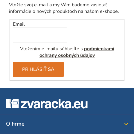
Vložte svoj e-mail a my Vám budeme zasielať
informácie o nových produktoch na našom e-shope.
Email
Vložením e-mailu súhlasíte s
podmienkami
ochrany osobných údajov
PRIHLÁSIŤ SA
Z
á
p
ä
O firme
t