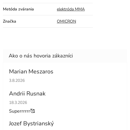
Metóda zvárania
elektróda MMA
Značka
OMICRON
Marian Meszaros
Hodnotenie obchodu je 5 z 5 hviezdičiek.
3.8.2026
Andrii Rusnak
Hodnotenie obchodu je 5 z 5 hviezdičiek.
18.3.2026
Superrrrrr🥰
Jozef Bystrianský