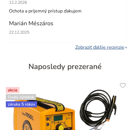
Hodnotenie obchodu je 5 z 5 hviezdičiek.
12.2.2026
Ochota a príjemný prístup ďakujem
Marián Mészáros
Hodnotenie obchodu je 5 z 5 hviezdičiek.
22.12.2025
Zobraziť ďalšie recenzie
Naposledy prezerané
akcia
český výrobok
záruka 5 rokov