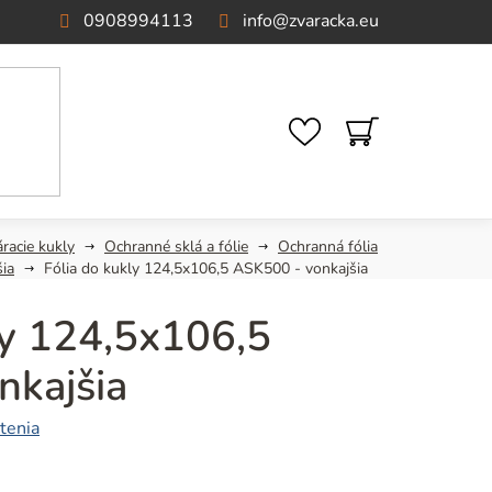
0908994113
info
@
zvaracka.eu
NÁKUPNÝ
KOŠÍK
racie kukly
Ochranné sklá a fólie
Ochranná fólia
šia
Fólia do kukly 124,5x106,5 ASK500 - vonkajšia
ly 124,5x106,5
nkajšia
tenia