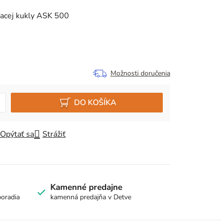
vacej kukly ASK 500
Možnosti doručenia
DO KOŠÍKA
Opýtať sa
Strážiť
Kamenné predajne
poradia
kamenná predajňa v Detve