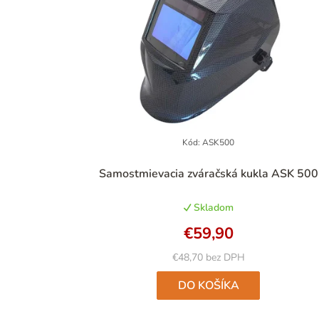
Kód:
ASK500
Priemerné
Samostmievacia zváračská kukla ASK 500
hodnotenie
produktu
Skladom
je
5,0
€59,90
z
5
€48,70 bez DPH
hviezdičiek.
DO KOŠÍKA