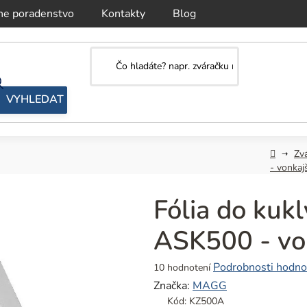
ne poradenstvo
Kontakty
Blog
Domov
Zvá
- vonkaj
Fólia do kuk
ASK500 - vo
Priemerné
Podrobnosti hodno
10 hodnotení
hodnotenie
Značka:
MAGG
produktu
Kód:
KZ500A