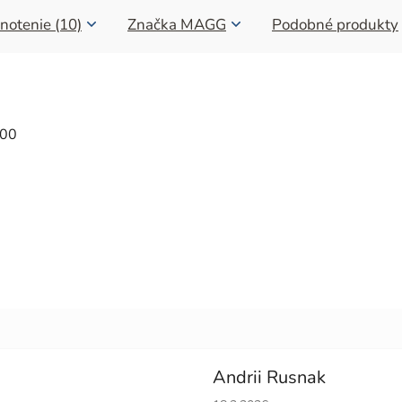
notenie (10)
Značka
MAGG
Podobné produkty
500
Andrii Rusnak
Hodnotenie obchodu je 5 z 5 h