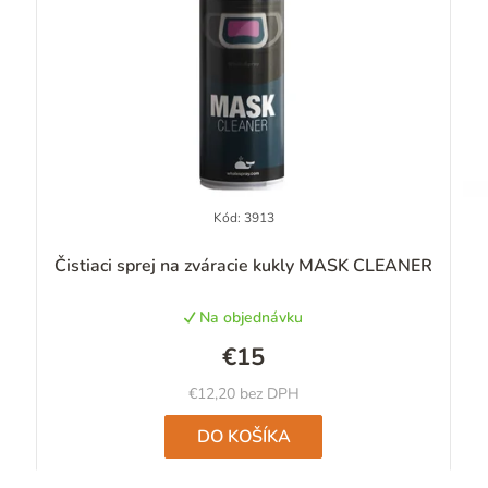
Kód:
3913
Priemerné
Čistiaci sprej na zváracie kukly MASK CLEANER
hodnotenie
produktu
Na objednávku
je
4,6
€15
z
5
€12,20 bez DPH
hviezdičiek.
DO KOŠÍKA