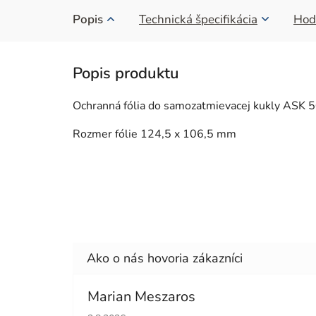
Popis
Technická špecifikácia
Hod
Ochranná fólia do samozatmievacej kukly ASK 
Rozmer fólie 124,5 x 106,5 mm
Marian Meszaros
Hodnotenie obchodu je 5 z 5 hviezdičiek.