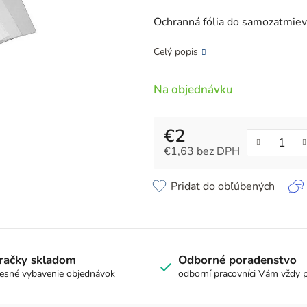
je
5,0
Ochranná fólia do samozatmie
z
5
Celý popis
hviezdičiek.
Na objednávku
€2
€1,63 bez DPH
Jednotková cena:
Pridať do obľúbených
račky skladom
Odborné poradenstvo
esné vybavenie objednávok
odborní pracovníci Vám vždy 