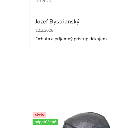
3.8.2026
Jozef Bystrianský
Hodnotenie obchodu je 5 z 5 hviezdičiek.
12.2.2026
Ochota a príjemný prístup ďakujem
akcia
odporúčané