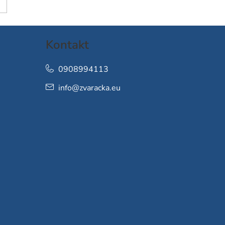
Kontakt
0908994113
info
@
zvaracka.eu