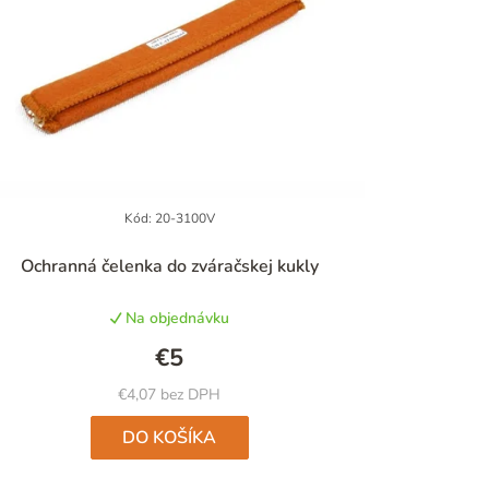
Kód:
20-3100V
Priemerné
Ochranná čelenka do zváračskej kukly
hodnotenie
produktu
Na objednávku
je
4,8
€5
z
5
€4,07 bez DPH
hviezdičiek.
DO KOŠÍKA