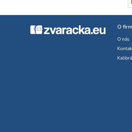
Z
O fir
á
O nás
p
Kontak
ä
Kalibrá
t
i
e