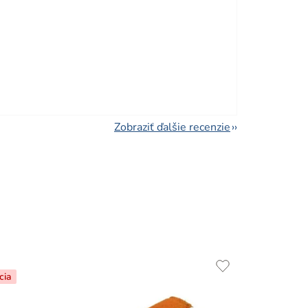
viezdičiek.
Zobraziť ďalšie recenzie
cia