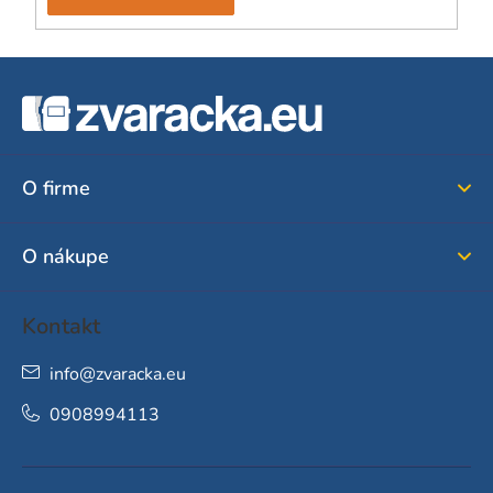
Z
á
p
ä
O firme
t
i
O nákupe
e
Kontakt
info
@
zvaracka.eu
0908994113