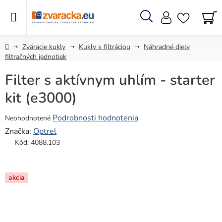
Prejsť
na
obsah
Hľadať
N
KO
Domov
Zváracie kukly
Kukly s filtráciou
Náhradné diely
filtračných jednotiek
Filter s aktívnym uhlím - starter
kit (e3000)
Priemerné
Podrobnosti hodnotenia
Neohodnotené
hodnotenie
Značka:
Optrel
produktu
Kód:
4088.103
je
0,0
z
akcia
5
hviezdičiek.