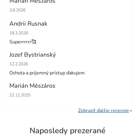
Marian Meszaros
Hodnotenie obchodu je 5 z 5 hviezdičiek.
3.8.2026
Andrii Rusnak
Hodnotenie obchodu je 5 z 5 hviezdičiek.
18.3.2026
Superrrrrr🥰
Jozef Bystrianský
Hodnotenie obchodu je 5 z 5 hviezdičiek.
12.2.2026
Ochota a príjemný prístup ďakujem
Marián Mészáros
Hodnotenie obchodu je 5 z 5 hviezdičiek.
22.12.2025
Zobraziť ďalšie recenzie
Naposledy prezerané