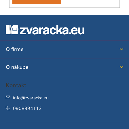
Z
á
p
ä
O firme
t
i
O nákupe
e
Kontakt
info
@
zvaracka.eu
0908994113