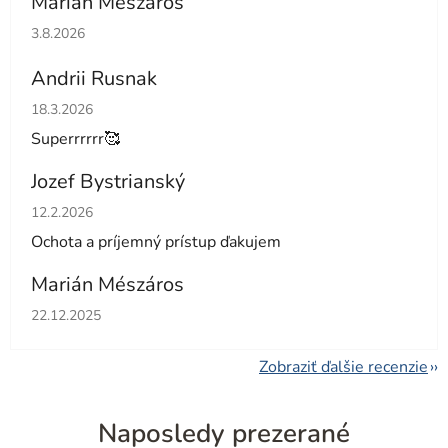
Marian Meszaros
Hodnotenie obchodu je 5 z 5 hviezdičiek.
3.8.2026
Andrii Rusnak
Hodnotenie obchodu je 5 z 5 hviezdičiek.
18.3.2026
Superrrrrr🥰
Jozef Bystrianský
Hodnotenie obchodu je 5 z 5 hviezdičiek.
12.2.2026
Ochota a príjemný prístup ďakujem
Marián Mészáros
Hodnotenie obchodu je 5 z 5 hviezdičiek.
22.12.2025
Zobraziť ďalšie recenzie
Naposledy prezerané