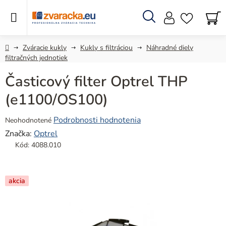
Prejsť
na
obsah
Hľadať
N
KO
Domov
Zváracie kukly
Kukly s filtráciou
Náhradné diely
filtračných jednotiek
Časticový filter Optrel THP
(e1100/OS100)
Priemerné
Podrobnosti hodnotenia
Neohodnotené
hodnotenie
Značka:
Optrel
produktu
Kód:
4088.010
je
0,0
z
akcia
5
hviezdičiek.