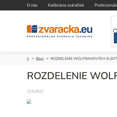
Prejsť
O nás
Kalibrácia zváračiek
Profesionál
na
obsah
Domov
Blog
ROZDELENIE WOLFRAMOVÝCH ELEK
ROZDELENIE WOL
17.3.2022