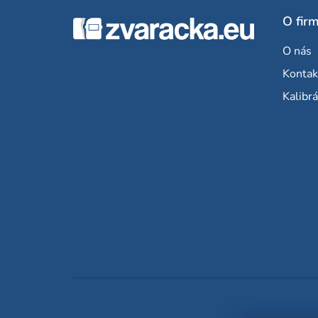
Z
O fir
á
O nás
p
Kontak
ä
Kalibrá
t
i
e