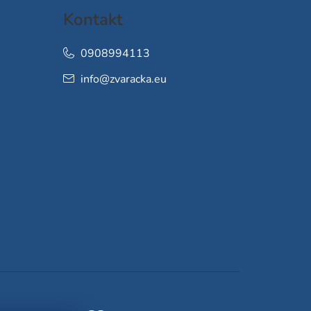
Kontakt
0908994113
info
@
zvaracka.eu