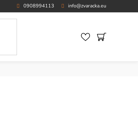
0908994113
info
@
zvaracka.eu
NÁKUPNÝ
KOŠÍK