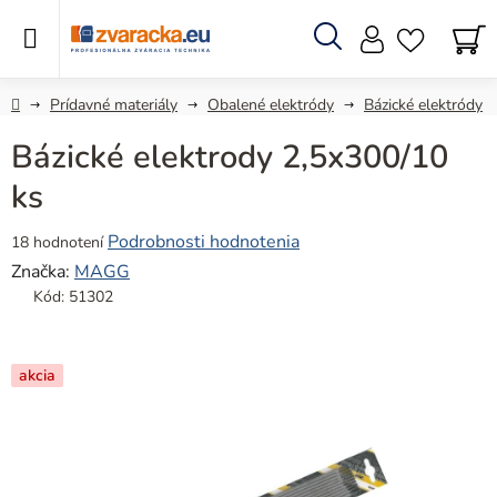
Prejsť
na
obsah
Hľadať
N
KO
Domov
Prídavné materiály
Obalené elektródy
Bázické elektródy
Bázické elektrody 2,5x300/10
ks
Priemerné
Podrobnosti hodnotenia
18 hodnotení
hodnotenie
Značka:
MAGG
produktu
Kód:
51302
je
4,8
z
akcia
5
hviezdičiek.