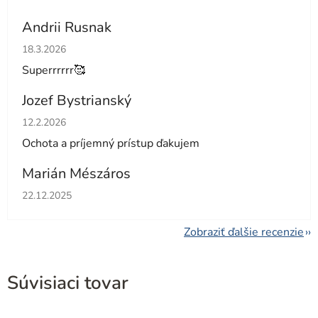
Andrii Rusnak
Hodnotenie obchodu je 5 z 5 hviezdičiek.
18.3.2026
Superrrrrr🥰
Jozef Bystrianský
Hodnotenie obchodu je 5 z 5 hviezdičiek.
12.2.2026
Ochota a príjemný prístup ďakujem
Marián Mészáros
Hodnotenie obchodu je 5 z 5 hviezdičiek.
22.12.2025
Zobraziť ďalšie recenzie
Súvisiaci tovar