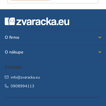
Z
á
p
ä
O firme
t
i
O nákupe
e
Kontakt
info
@
zvaracka.eu
0908994113