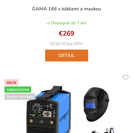
GAMA 166 s káblami a maskou
Dostupné do 7 dní
€269
€218,70 bez DPH
DETAIL
akcia
odporúčané
český výrobok