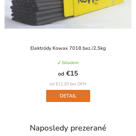
Priemerné
Elektródy Kowax 7018 baz./2,5kg
hodnotenie
produktu
Skladom
je
4,8
€15
od
z
5
od €12,20 bez DPH
hviezdičiek.
DETAIL
Naposledy prezerané