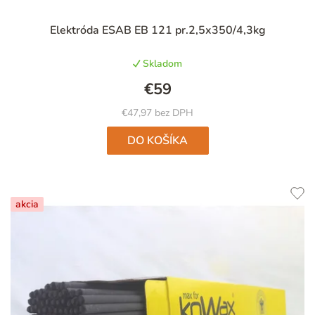
Priemerné
Elektróda ESAB EB 121 pr.2,5x350/4,3kg
hodnotenie
produktu
Skladom
je
5,0
€59
z
5
€47,97 bez DPH
hviezdičiek.
DO KOŠÍKA
akcia