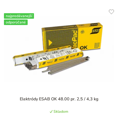
najpredávanejší
odporúčané
Priemerné
Elektródy ESAB OK 48.00 pr. 2,5 / 4,3 kg
hodnotenie
produktu
Skladom
je