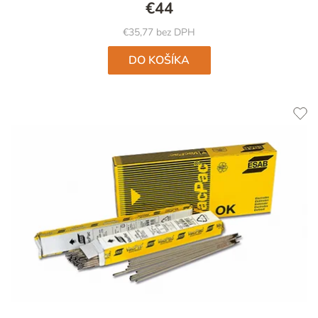
4,9
€44
z
5
€35,77 bez DPH
hviezdičiek.
DO KOŠÍKA