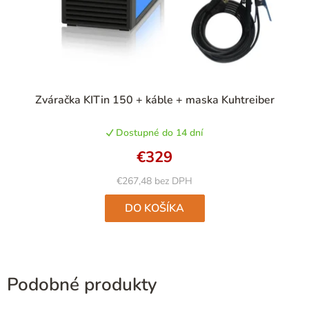
Priemerné
Zváračka KITin 150 + káble + maska Kuhtreiber
hodnotenie
produktu
Dostupné do 14 dní
je
5,0
€329
z
5
€267,48 bez DPH
hviezdičiek.
DO KOŠÍKA
Podobné produkty