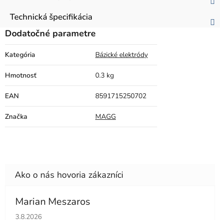
Technická špecifikácia
Dodatočné parametre
Kategória
Bázické elektródy
Hmotnosť
0.3 kg
EAN
8591715250702
Značka
MAGG
Marian Meszaros
Hodnotenie obchodu je 5 z 5 hviezdičiek.
3.8.2026