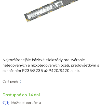
Najrozšírenejšie bázické elektródy pre zváranie
nelegovaných a nízkolegovaných ocelí, predovšetkým s
označením P235/S235 až P420/S420 a iné.
Celý popis
Dostupné do 14 dní
Možnosti doručenia