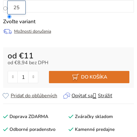
25
Zvoľte variant
Možnosti doručenia
od
€11
od
€8,94
bez DPH
Jednotková cena:
DO KOŠÍKA
Pridať do obľúbených
Opýtať sa
Strážiť
Doprava ZDARMA
Zváračky skladom
Odborné poradenstvo
Kamenné predajne