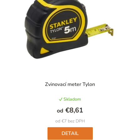
Priemerné
Zvinovací meter Tylon
hodnotenie
produktu
Skladom
je
5,0
€8,61
od
z
5
od €7 bez DPH
hviezdičiek.
DETAIL