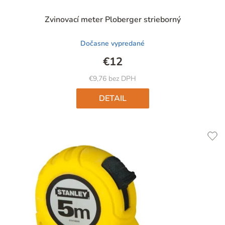
Priemerné
Zvinovací meter Ploberger strieborný
hodnotenie
produktu
Dočasne vypredané
je
5,0
€12
z
5
€9,76 bez DPH
hviezdičiek.
DETAIL