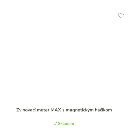
Priemerné
Zvinovací meter MAX s magnetickým háčikom
hodnotenie
produktu
Skladom
je