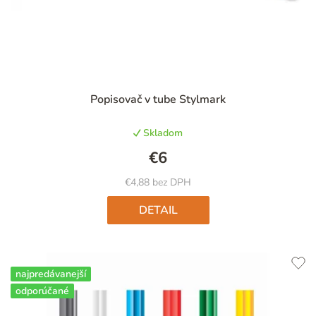
Priemerné
Popisovač v tube Stylmark
hodnotenie
produktu
Skladom
je
5,0
€6
z
5
€4,88 bez DPH
hviezdičiek.
DETAIL
najpredávanejší
odporúčané