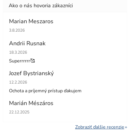
Marian Meszaros
Hodnotenie obchodu je 5 z 5 hviezdičiek.
3.8.2026
Andrii Rusnak
Hodnotenie obchodu je 5 z 5 hviezdičiek.
18.3.2026
Superrrrrr🥰
Jozef Bystrianský
Hodnotenie obchodu je 5 z 5 hviezdičiek.
12.2.2026
Ochota a príjemný prístup ďakujem
Marián Mészáros
Hodnotenie obchodu je 5 z 5 hviezdičiek.
22.12.2025
Zobraziť ďalšie recenzie