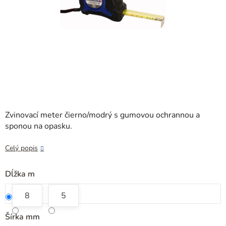
Zvinovací meter čierno/modrý s gumovou ochrannou a
sponou na opasku.
Celý popis
Dĺžka m
8
5
Šírka mm