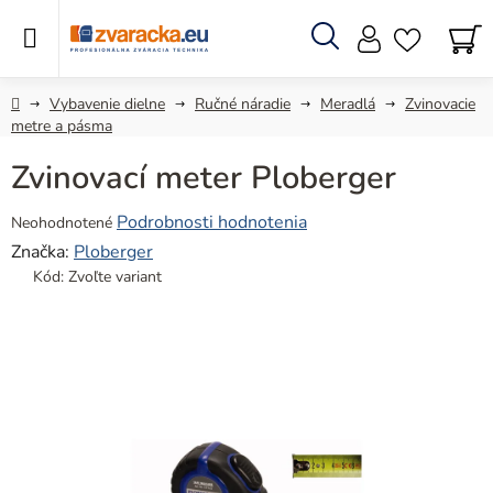
Prejsť
na
obsah
Hľadať
N
KO
Domov
Vybavenie dielne
Ručné náradie
Meradlá
Zvinovacie
metre a pásma
Zvinovací meter Ploberger
Priemerné
Podrobnosti hodnotenia
Neohodnotené
hodnotenie
Značka:
Ploberger
produktu
Kód:
Zvoľte variant
je
0,0
z
5
hviezdičiek.