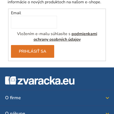
informácie o nových produktoch na našom e-shope.
Email
Vložením e-mailu súhlasíte s
podmienkami
ochrany osobných údajov
PRIHLÁSIŤ SA
Z
á
p
ä
O firme
t
i
O nákupe