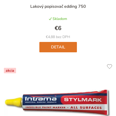
Priemerné
Lakový popisovač edding 750
hodnotenie
produktu
Skladom
je
5,0
€6
z
5
€4,88 bez DPH
hviezdičiek.
DETAIL
akcia