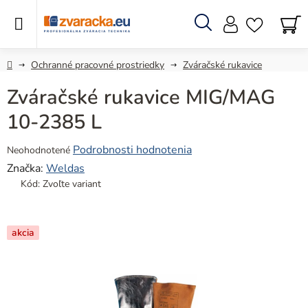
Prejsť
na
obsah
Hľadať
N
KO
Domov
Ochranné pracovné prostriedky
Zváračské rukavice
Zváračské rukavice MIG/MAG
10-2385 L
Priemerné
Podrobnosti hodnotenia
Neohodnotené
hodnotenie
Značka:
Weldas
produktu
Kód:
Zvoľte variant
je
0,0
z
akcia
5
hviezdičiek.