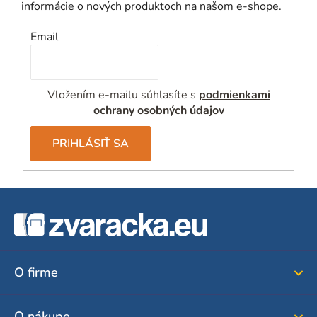
informácie o nových produktoch na našom e-shope.
Email
Vložením e-mailu súhlasíte s
podmienkami
ochrany osobných údajov
PRIHLÁSIŤ SA
Z
á
p
ä
O firme
t
i
O nákupe