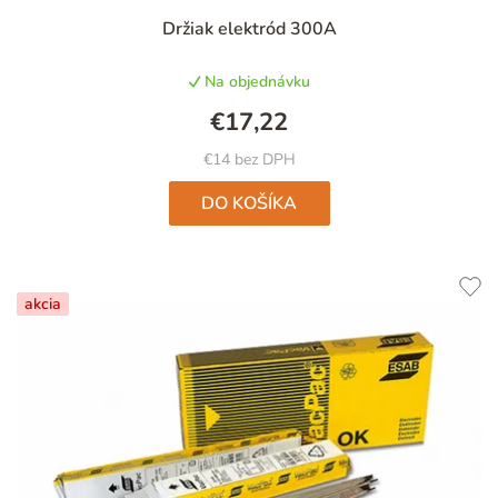
Priemerné
Držiak elektród 300A
hodnotenie
produktu
Na objednávku
je
5,0
€17,22
z
5
€14 bez DPH
hviezdičiek.
DO KOŠÍKA
akcia