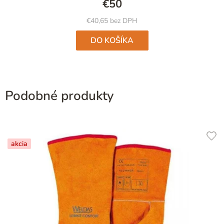
€50
z
5
€40,65 bez DPH
hviezdičiek.
DO KOŠÍKA
Podobné produkty
akcia