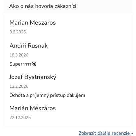
Marian Meszaros
Hodnotenie obchodu je 5 z 5 hviezdičiek.
3.8.2026
Andrii Rusnak
Hodnotenie obchodu je 5 z 5 hviezdičiek.
18.3.2026
Superrrrrr🥰
Jozef Bystrianský
Hodnotenie obchodu je 5 z 5 hviezdičiek.
12.2.2026
Ochota a príjemný prístup ďakujem
Marián Mészáros
Hodnotenie obchodu je 5 z 5 hviezdičiek.
22.12.2025
Zobraziť ďalšie recenzie