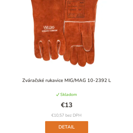
Priemerné
Zváračské rukavice MIG/MAG 10-2392 L
hodnotenie
produktu
Skladom
je
5,0
€13
z
5
€10,57 bez DPH
hviezdičiek.
DETAIL