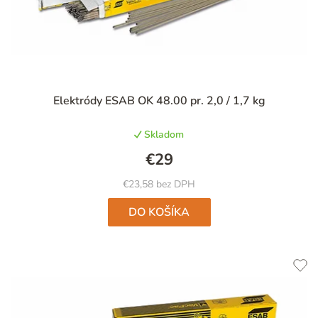
Priemerné
Elektródy ESAB OK 48.00 pr. 2,0 / 1,7 kg
hodnotenie
produktu
Skladom
je
5,0
€29
z
5
€23,58 bez DPH
hviezdičiek.
DO KOŠÍKA