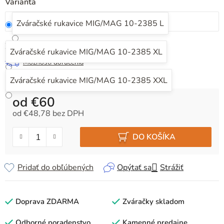
Varianta
Zváračské rukavice MIG/MAG 10-2385 L
Zvoľte variant
Zváračské rukavice MIG/MAG 10-2385 XL
Možnosti doručenia
Zváračské rukavice MIG/MAG 10-2385 XXL
od
€60
od
€48,78
bez DPH
Jednotková cena:
DO KOŠÍKA
Pridať do obľúbených
Opýtať sa
Strážiť
Doprava ZDARMA
Zváračky skladom
Odborné poradenstvo
Kamenné predajne