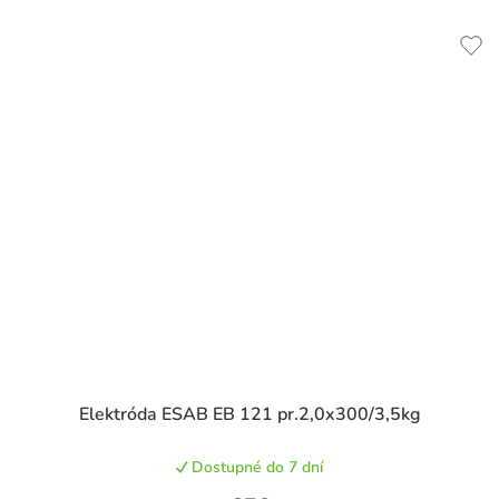
Priemerné
Elektróda ESAB EB 121 pr.2,0x300/3,5kg
hodnotenie
produktu
Dostupné do 7 dní
je
4,6