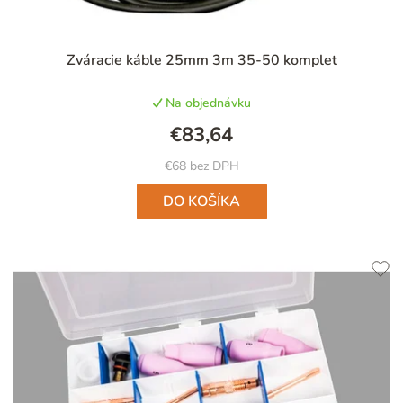
Priemerné
Zváracie káble 25mm 3m 35-50 komplet
hodnotenie
produktu
Na objednávku
je
5,0
€83,64
z
5
€68 bez DPH
hviezdičiek.
DO KOŠÍKA