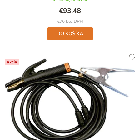
€93,48
€76 bez DPH
DO KOŠÍKA
akcia