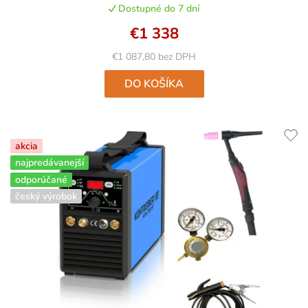
Dostupné do 7 dní
€1 338
€1 087,80 bez DPH
DO KOŠÍKA
akcia
najpredávanejší
odporúčané
český výrobok