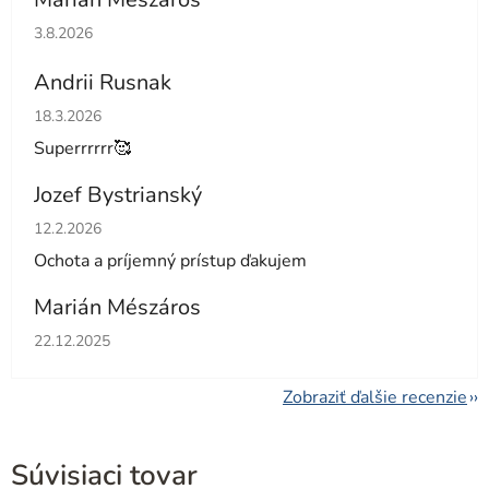
Hodnotenie obchodu je 5 z 5 hviezdičiek.
3.8.2026
Andrii Rusnak
Hodnotenie obchodu je 5 z 5 hviezdičiek.
18.3.2026
Superrrrrr🥰
Jozef Bystrianský
Hodnotenie obchodu je 5 z 5 hviezdičiek.
12.2.2026
Ochota a príjemný prístup ďakujem
Marián Mészáros
Hodnotenie obchodu je 5 z 5 hviezdičiek.
22.12.2025
Zobraziť ďalšie recenzie
Súvisiaci tovar