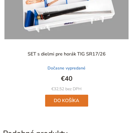
Priemerné
SET s dielmi pre horák TIG SR17/26
hodnotenie
produktu
Dočasne vypredané
je
4,9
€40
z
5
€32,52 bez DPH
hviezdičiek.
DO KOŠÍKA