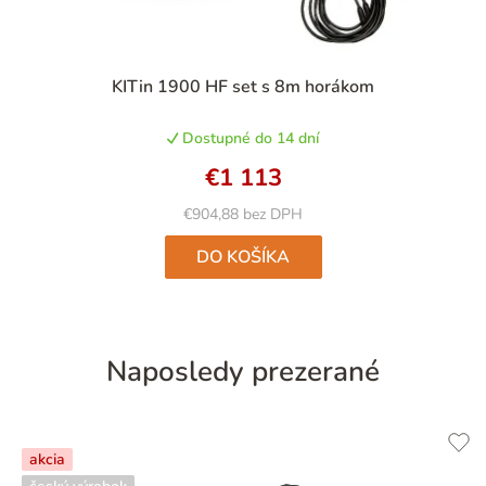
Priemerné
KITin 1900 HF set s 8m horákom
hodnotenie
produktu
Dostupné do 14 dní
je
5,0
€1 113
z
5
€904,88 bez DPH
hviezdičiek.
DO KOŠÍKA
Naposledy prezerané
akcia