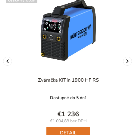
český výrobok
Zváračka KITin 1900 HF RS
Dostupné do 5 dní
€1 236
€1 004,88 bez DPH
Jednotková
cena:
DETAIL