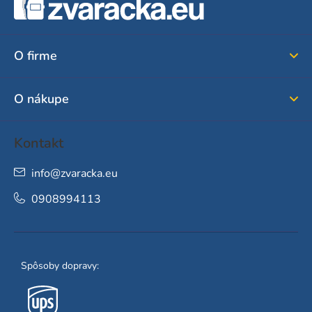
á
p
ä
O firme
t
i
O nákupe
e
Kontakt
info
@
zvaracka.eu
0908994113
Spôsoby dopravy: