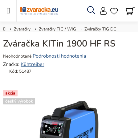
Prejsť
na
obsah
Hľadať
N
KO
Domov
Zváračky
Zváračky TIG / WIG
Zváračky TIG DC
Zváračka KITin 1900 HF RS
Priemerné
Podrobnosti hodnotenia
Neohodnotené
hodnotenie
Značka:
Kühtreiber
produktu
Kód:
51487
je
0,0
z
akcia
5
český výrobok
hviezdičiek.