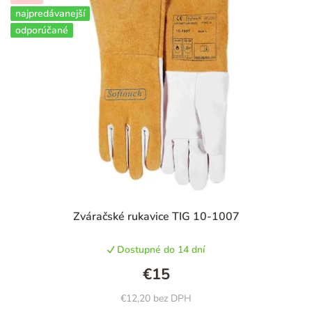
najpredávanejší
odporúčané
Priemerné
Zváračské rukavice TIG 10-1007
hodnotenie
produktu
Dostupné do 14 dní
je
5,0
€15
z
5
€12,20 bez DPH