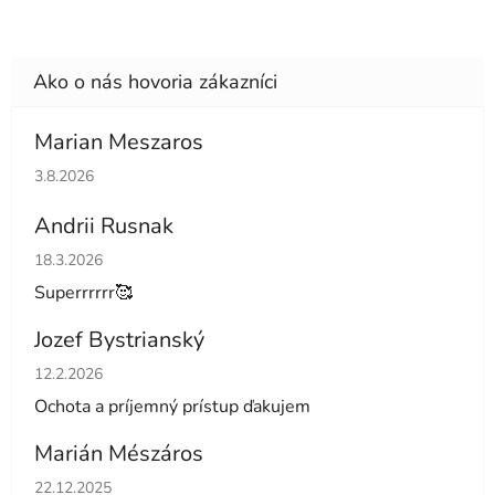
Marian Meszaros
Hodnotenie obchodu je 5 z 5 hviezdičiek.
3.8.2026
Andrii Rusnak
Hodnotenie obchodu je 5 z 5 hviezdičiek.
18.3.2026
Superrrrrr🥰
Jozef Bystrianský
Hodnotenie obchodu je 5 z 5 hviezdičiek.
12.2.2026
Ochota a príjemný prístup ďakujem
Marián Mészáros
Hodnotenie obchodu je 5 z 5 hviezdičiek.
22.12.2025