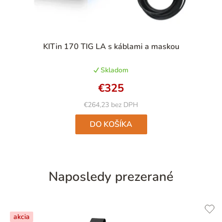
Priemerné
KITin 170 TIG LA s káblami a maskou
hodnotenie
produktu
Skladom
je
4,6
€325
z
5
€264,23 bez DPH
hviezdičiek.
DO KOŠÍKA
Naposledy prezerané
akcia