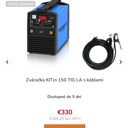
český výrobok
Zváračka KITin 150 TIG LA s káblami
Dostupné do 5 dní
€330
€268,29 bez DPH
Jednotková