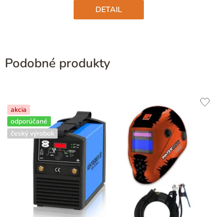
hviezdičiek.
DETAIL
Podobné produkty
akcia
odporúčané
český výrobok