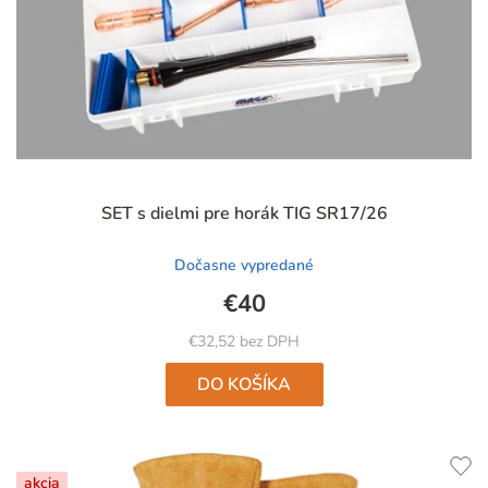
Priemerné
SET s dielmi pre horák TIG SR17/26
hodnotenie
produktu
Dočasne vypredané
je
4,9
€40
z
5
€32,52 bez DPH
hviezdičiek.
DO KOŠÍKA
akcia