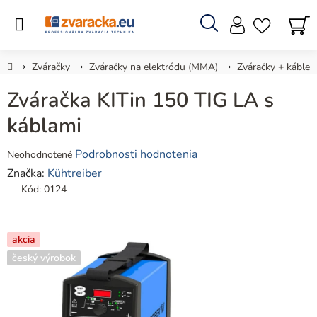
Prejsť
na
obsah
Hľadať
N
KO
Domov
Zváračky
Zváračky na elektródu (MMA)
Zváračky + káble
Zváračka KITin 150 TIG LA s
káblami
Priemerné
Podrobnosti hodnotenia
Neohodnotené
hodnotenie
Značka:
Kühtreiber
produktu
Kód:
0124
je
0,0
z
akcia
5
český výrobok
hviezdičiek.