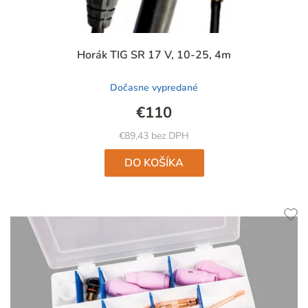
Priemerné
Horák TIG SR 17 V, 10-25, 4m
hodnotenie
produktu
Dočasne vypredané
je
4,7
€110
z
5
€89,43 bez DPH
hviezdičiek.
DO KOŠÍKA