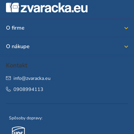
á
p
ä
O firme
t
i
O nákupe
e
Kontakt
info
@
zvaracka.eu
0908994113
Spôsoby dopravy: