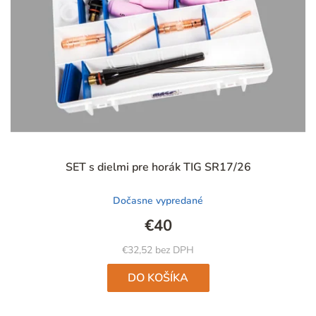
Priemerné
SET s dielmi pre horák TIG SR17/26
hodnotenie
produktu
Dočasne vypredané
je
4,9
€40
z
5
€32,52 bez DPH
hviezdičiek.
DO KOŠÍKA