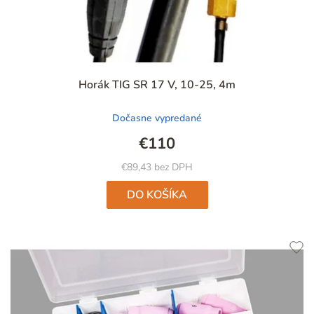
Priemerné
Horák TIG SR 17 V, 10-25, 4m
hodnotenie
produktu
Dočasne vypredané
je
4,7
€110
z
5
€89,43 bez DPH
hviezdičiek.
DO KOŠÍKA