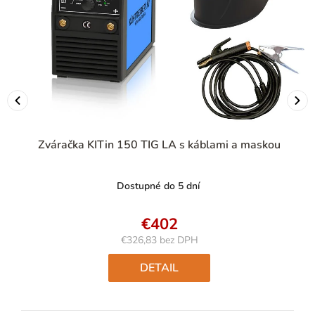
Zváračka KITin 150 TIG LA s káblami a maskou
Dostupné do 5 dní
€402
€326,83 bez DPH
Jednotková
cena:
DETAIL