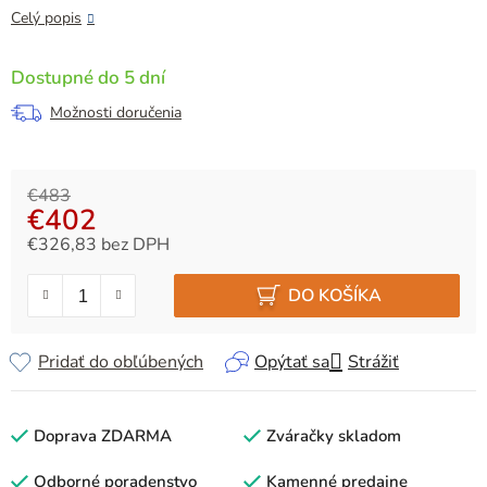
Celý popis
Dostupné do 5 dní
Možnosti doručenia
€483
€402
€326,83 bez DPH
Jednotková cena:
DO KOŠÍKA
Pridať do obľúbených
Opýtať sa
Strážiť
Doprava ZDARMA
Zváračky skladom
Odborné poradenstvo
Kamenné predajne