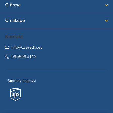
ä
O firme
t
i
O nákupe
e
Kontakt
info
@
zvaracka.eu
0908994113
Spôsoby dopravy: