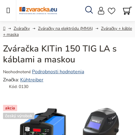
Prejsť
na
obsah
Hľadať
N
KO
Domov
Zváračky
Zváračky na elektródu (MMA)
Zváračky + káble
+ maska
Zváračka KITin 150 TIG LA s
káblami a maskou
Priemerné
Podrobnosti hodnotenia
Neohodnotené
hodnotenie
Značka:
Kühtreiber
produktu
Kód:
0130
je
0,0
z
akcia
5
český výrobok
hviezdičiek.