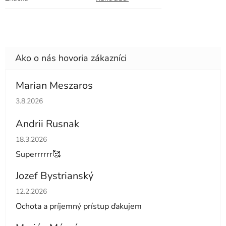
Marian Meszaros
Hodnotenie obchodu je 5 z 5 hviezdičiek.
3.8.2026
Andrii Rusnak
Hodnotenie obchodu je 5 z 5 hviezdičiek.
18.3.2026
Superrrrrr🥰
Jozef Bystrianský
Hodnotenie obchodu je 5 z 5 hviezdičiek.
12.2.2026
Ochota a príjemný prístup ďakujem