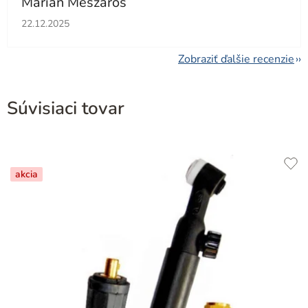
Marián Mészáros
Hodnotenie obchodu je 5 z 5 hviezdičiek.
22.12.2025
Zobraziť ďalšie recenzie
Súvisiaci tovar
akcia