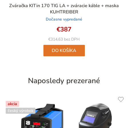
Priemerné
Zváračka KITin 170 TIG LA + zváracie káble + maska
hodnotenie
KUHTREIBER
produktu
Dočasne vypredané
je
5,0
€387
z
5
€314,63 bez DPH
hviezdičiek.
DO KOŠÍKA
Naposledy prezerané
akcia
český výrobok