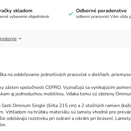
račky skladom
Odborné poradenstvo
esné vybavenie objednávok
odborní pracovníci Vám vždy 
notenie
žka na oddeľovanie jednotlivých pracovísk v dielňach, priemyse
y zásten spoločnosti CEPRO. Vyznačujú sa vynikajúcim pomerom
kam aj jednoduchou mobilitou. Vďaka tomu sú zásteny Omnium
 časti Omnium Single (šírka 215 cm) a 2 otočných ramien (každ
m. Vzhľadom na hrúbku materiálu sú lamely vhodné pre prevádz
odolávajú rozstreku pri zváraní a iskrám pri brúsení. Lamely
ím.