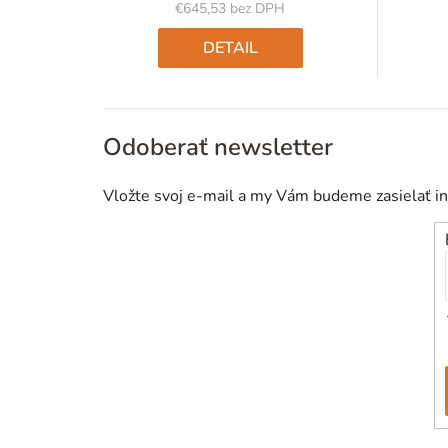
€645,53 bez DPH
Jednotková
cena:
DETAIL
Odoberať newsletter
Vložte svoj e-mail a my Vám budeme zasielať i