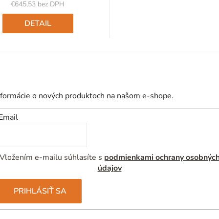
€645,53 bez DPH
Jednotková
cena:
DETAIL
nformácie o nových produktoch na našom e-shope.
Email
Vložením e-mailu súhlasíte s
podmienkami ochrany osobnýc
údajov
PRIHLÁSIŤ SA