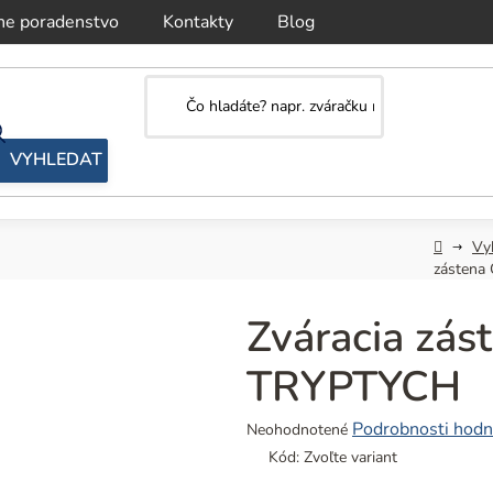
ne poradenstvo
Kontakty
Blog
Domov
Vy
zásten
Zváracia zá
TRYPTYCH
Priemerné
Podrobnosti hodn
Neohodnotené
hodnotenie
Kód:
Zvoľte variant
produktu