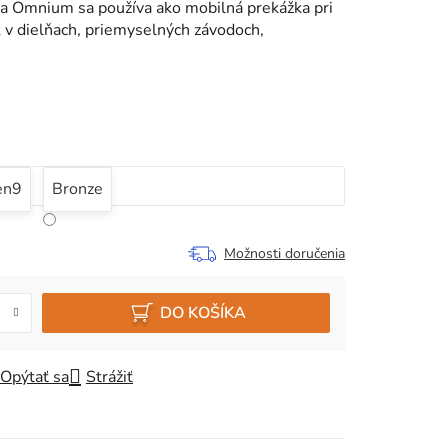
ava Omnium sa používa ako mobilná prekážka pri
k v dielňach, priemyselných závodoch,
en9
Bronze
Možnosti doručenia
DO KOŠÍKA
Opýtať sa
Strážiť