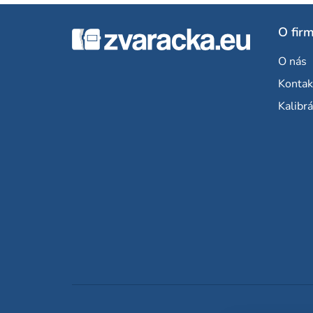
Z
O fir
á
O nás
p
Kontak
ä
Kalibrá
t
i
e