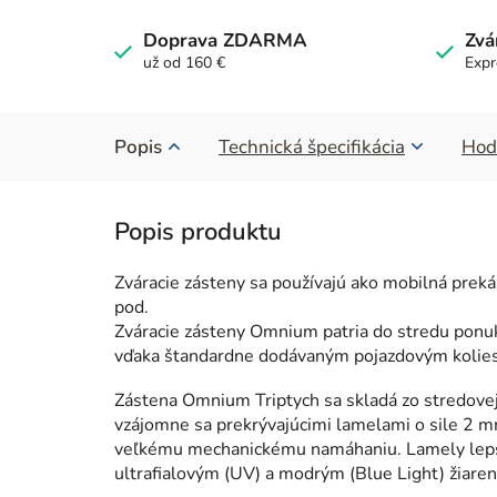
Doprava ZDARMA
Zvá
už od 160 €
Expr
Popis
Technická špecifikácia
Hod
Zváracie zásteny sa používajú ako mobilná preká
pod.
Zváracie zásteny Omnium patria do stredu ponuk
vďaka štandardne dodávaným pojazdovým kolies
Zástena Omnium Triptych sa skladá zo stredovej
vzájomne sa prekrývajúcimi lamelami o sile 2 m
veľkému mechanickému namáhaniu. Lamely lepšie 
ultrafialovým (UV) a modrým (Blue Light) žiaren