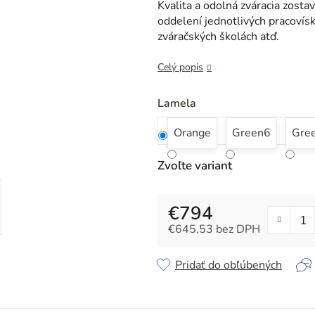
je
Kvalita a odolná zváracia zost
0,0
oddelení jednotlivých pracovís
z
zváračských školách atď.
5
hviezdičiek.
Celý popis
Lamela
Orange
Green6
Gre
Zvoľte variant
€794
€645,53 bez DPH
Jednotková cena:
Pridať do obľúbených