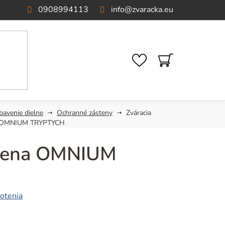
0908994113
info
@
zvaracka.eu
NÁKUPNÝ
KOŠÍK
bavenie dielne
Ochranné zásteny
Zváracia
a OMNIUM TRYPTYCH
stena OMNIUM
otenia