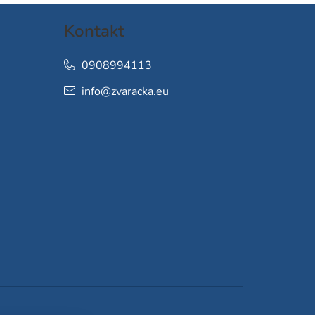
Kontakt
0908994113
info
@
zvaracka.eu