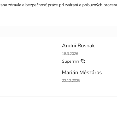
a zdravia a bezpečnosť práce pri zváraní a príbuzných proces
Andrii Rusnak
Hodnotenie obchodu je 5 z 5 h
18.3.2026
Superrrrrr🥰
Marián Mészáros
Hodnotenie obchodu je 5 z 5 h
22.12.2025