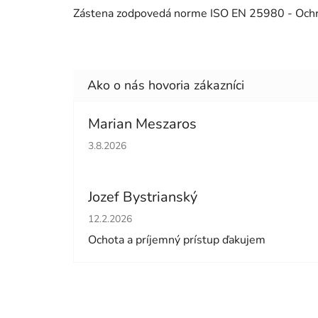
Zástena zodpovedá norme ISO EN 25980 - Ochran
Marian Meszaros
Hodnotenie obchodu je 5 z 5 hviezdičiek.
3.8.2026
Jozef Bystrianský
Hodnotenie obchodu je 5 z 5 hviezdičiek.
12.2.2026
Ochota a príjemný prístup ďakujem