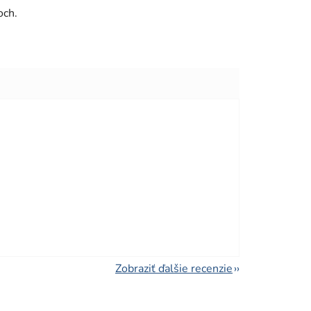
och.
viezdičiek.
viezdičiek.
Zobraziť ďalšie recenzie