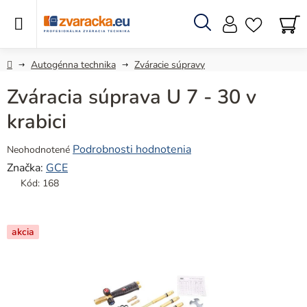
Prejsť
na
obsah
Hľadať
N
KO
Domov
Autogénna technika
Zváracie súpravy
Zváracia súprava U 7 - 30 v
krabici
Priemerné
Podrobnosti hodnotenia
Neohodnotené
hodnotenie
Značka:
GCE
produktu
Kód:
168
je
0,0
z
akcia
5
hviezdičiek.