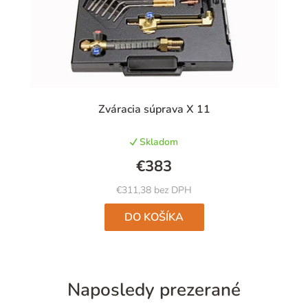
Zváracia súprava X 11
Skladom
€383
€311,38 bez DPH
DO KOŠÍKA
Naposledy prezerané