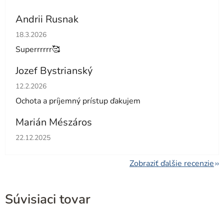
Andrii Rusnak
Hodnotenie obchodu je 5 z 5 hviezdičiek.
18.3.2026
Superrrrrr🥰
Jozef Bystrianský
Hodnotenie obchodu je 5 z 5 hviezdičiek.
12.2.2026
Ochota a príjemný prístup ďakujem
Marián Mészáros
Hodnotenie obchodu je 5 z 5 hviezdičiek.
22.12.2025
Zobraziť ďalšie recenzie
Súvisiaci tovar