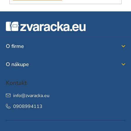
Z
á
p
ä
O firme
t
i
O nákupe
e
Kontakt
info
@
zvaracka.eu
0908994113