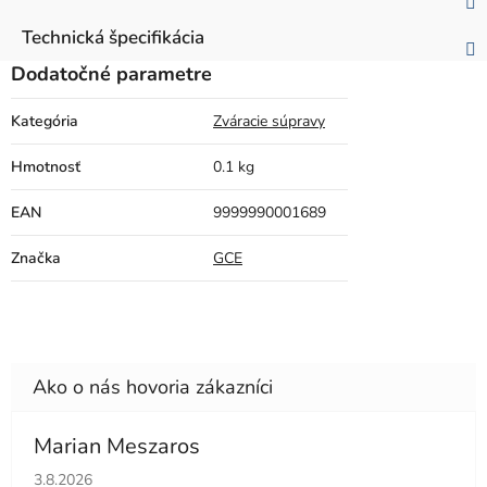
Technická špecifikácia
Dodatočné parametre
Kategória
Zváracie súpravy
Hmotnosť
0.1 kg
EAN
9999990001689
Značka
GCE
Marian Meszaros
Hodnotenie obchodu je 5 z 5 hviezdičiek.
3.8.2026