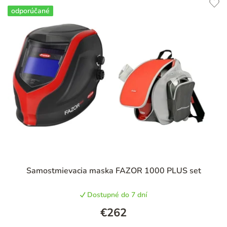
odporúčané
Priemerné
Samostmievacia maska FAZOR 1000 PLUS set
hodnotenie
produktu
Dostupné do 7 dní
je
5,0
€262
z