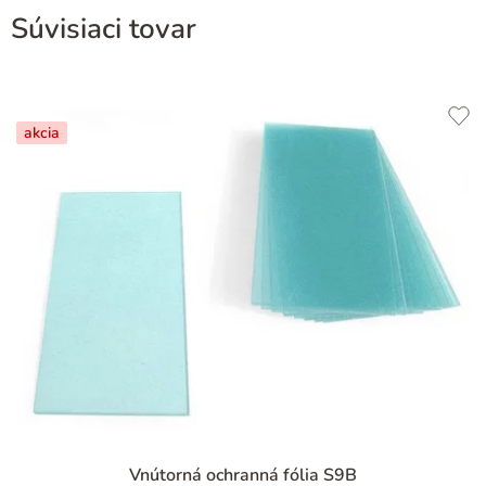
Súvisiaci tovar
akcia
Vnútorná ochranná fólia S9B