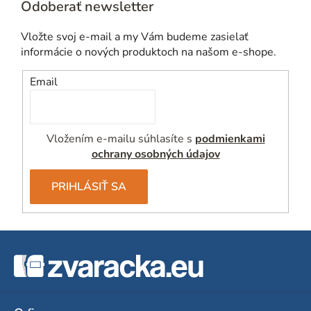
Odoberať newsletter
Vložte svoj e-mail a my Vám budeme zasielať
informácie o nových produktoch na našom e-shope.
Email
Vložením e-mailu súhlasíte s
podmienkami
ochrany osobných údajov
PRIHLÁSIŤ SA
Z
á
p
ä