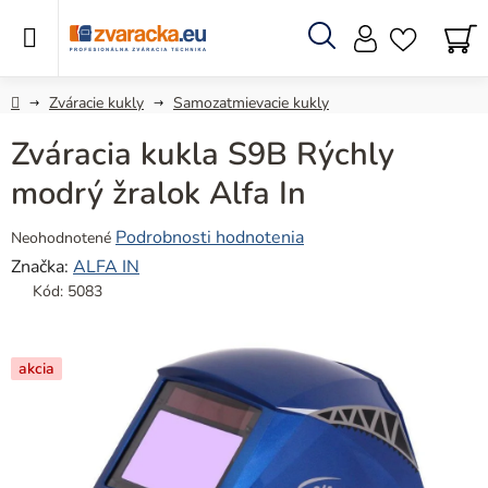
Prejsť
na
obsah
Hľadať
N
KO
Domov
Zváracie kukly
Samozatmievacie kukly
Zváracia kukla S9B Rýchly
modrý žralok Alfa In
Priemerné
Podrobnosti hodnotenia
Neohodnotené
hodnotenie
Značka:
ALFA IN
produktu
Kód:
5083
je
0,0
z
akcia
5
hviezdičiek.