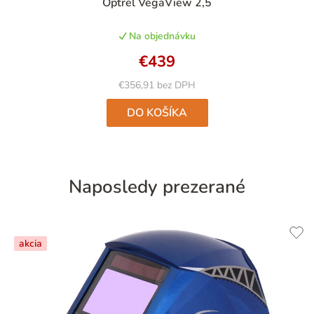
Optrel VegaView 2,5
hodnotenie
produktu
Na objednávku
je
4,9
€439
z
5
€356,91 bez DPH
hviezdičiek.
DO KOŠÍKA
Naposledy prezerané
akcia