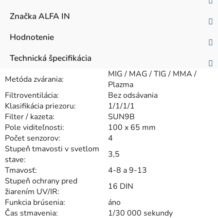
Značka
ALFA IN
Hodnotenie
Technická špecifikácia
MIG / MAG / TIG / MMA /
Metóda zvárania:
Plazma
Filtroventilácia:
Bez odsávania
Klasifikácia priezoru:
1/1/1/1
Filter / kazeta:
SUN9B
Pole viditeľnosti:
100 x 65 mm
Počet senzorov:
4
Stupeň tmavosti v svetlom
3,5
stave:
Tmavosť:
4-8 a 9-13
Stupeň ochrany pred
16 DIN
žiarením UV/IR:
Funkcia brúsenia:
áno
Čas stmavenia:
1/30 000 sekundy