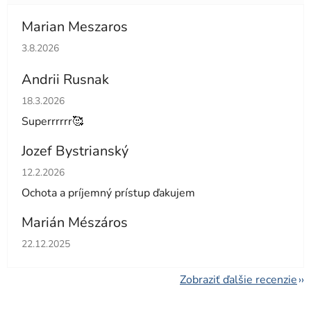
Marian Meszaros
Hodnotenie obchodu je 5 z 5 hviezdičiek.
3.8.2026
Andrii Rusnak
Hodnotenie obchodu je 5 z 5 hviezdičiek.
18.3.2026
Superrrrrr🥰
Jozef Bystrianský
Hodnotenie obchodu je 5 z 5 hviezdičiek.
12.2.2026
Ochota a príjemný prístup ďakujem
Marián Mészáros
Hodnotenie obchodu je 5 z 5 hviezdičiek.
22.12.2025
Zobraziť ďalšie recenzie