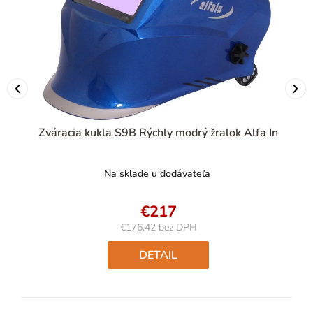
Zváracia kukla S9B Rýchly modrý žralok Alfa In
Na sklade u dodávateľa
€217
€176,42 bez DPH
Jednotková
cena:
DETAIL