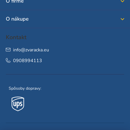
O firme
t
i
O nákupe
e
Kontakt
info
@
zvaracka.eu
0908994113
Spôsoby dopravy: