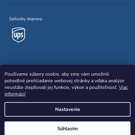
Spôsoby dopravy:
Obľúbené spôsoby platby:
Používame súbory cookie, aby sme vám umožnili
pohodlné prehliadanie webovej stránky a vďaka analýze
neustále zlepšovali jej funkcie, výkon a použiteľnosť.
Viac
informácií
Nastavenie
Shoptet
|
mime digital
Copyright 2026
www.zvaracka.eu
. Všetky práva
Súhlasím
vyhradené.