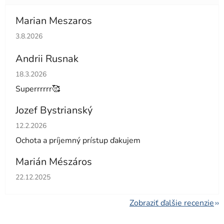
Marian Meszaros
Hodnotenie obchodu je 5 z 5 hviezdičiek.
3.8.2026
Andrii Rusnak
Hodnotenie obchodu je 5 z 5 hviezdičiek.
18.3.2026
Superrrrrr🥰
Jozef Bystrianský
Hodnotenie obchodu je 5 z 5 hviezdičiek.
12.2.2026
Ochota a príjemný prístup ďakujem
Marián Mészáros
Hodnotenie obchodu je 5 z 5 hviezdičiek.
22.12.2025
Zobraziť ďalšie recenzie