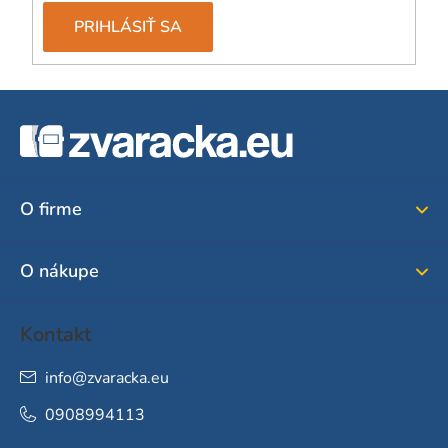
PRIHLÁSIŤ SA
Z
á
p
ä
O firme
t
i
O nákupe
e
Kontakt
info
@
zvaracka.eu
0908994113