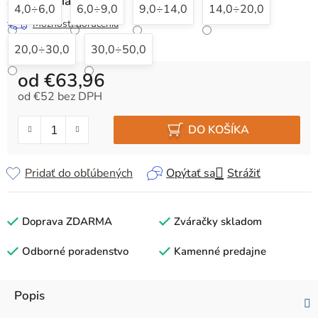
Zvoľte variant
4,0÷6,0
6,0÷9,0
9,0÷14,0
14,0÷20,0
Možnosti doručenia
20,0÷30,0
30,0÷50,0
od
€63,96
od
€52
bez DPH
Jednotková cena:
DO KOŠÍKA
Pridať do obľúbených
Opýtať sa
Strážiť
Doprava ZDARMA
Zváračky skladom
Odborné poradenstvo
Kamenné predajne
Popis