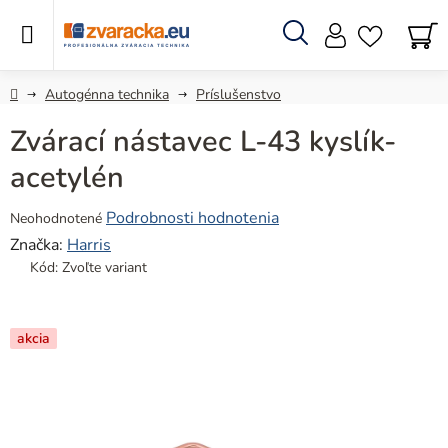
Prejsť
na
obsah
Hľadať
N
KO
Domov
Autogénna technika
Príslušenstvo
Zvárací nástavec L-43 kyslík-
acetylén
Priemerné
Podrobnosti hodnotenia
Neohodnotené
hodnotenie
Značka:
Harris
produktu
Kód:
Zvoľte variant
je
0,0
z
akcia
5
hviezdičiek.