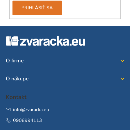
PRIHLÁSIŤ SA
Z
á
p
ä
O firme
t
i
O nákupe
e
Kontakt
info
@
zvaracka.eu
0908994113