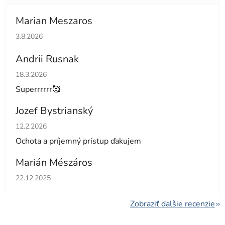
Marian Meszaros
Hodnotenie obchodu je 5 z 5 hviezdičiek.
3.8.2026
Andrii Rusnak
Hodnotenie obchodu je 5 z 5 hviezdičiek.
18.3.2026
Superrrrrr🥰
Jozef Bystrianský
Hodnotenie obchodu je 5 z 5 hviezdičiek.
12.2.2026
Ochota a príjemný prístup ďakujem
Marián Mészáros
Hodnotenie obchodu je 5 z 5 hviezdičiek.
22.12.2025
Zobraziť ďalšie recenzie