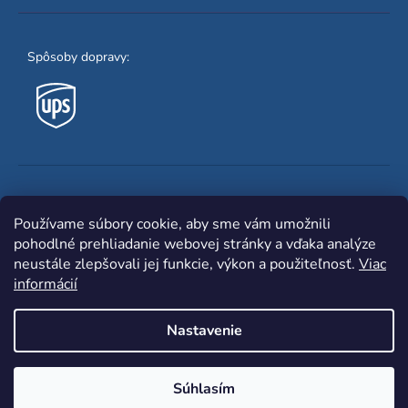
Spôsoby dopravy:
Obľúbené spôsoby platby:
Používame súbory cookie, aby sme vám umožnili
pohodlné prehliadanie webovej stránky a vďaka analýze
neustále zlepšovali jej funkcie, výkon a použiteľnosť.
Viac
informácií
Nastavenie
Shoptet
|
mime digital
Copyright 2026
www.zvaracka.eu
. Všetky práva
Súhlasím
vyhradené.