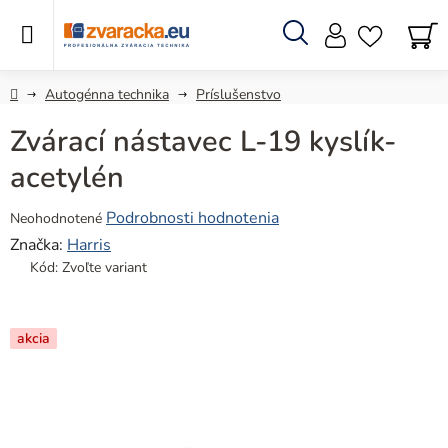
Prejsť
na
obsah
Hľadať
N
KO
Domov
Autogénna technika
Príslušenstvo
Zvárací nástavec L-19 kyslík-
acetylén
Priemerné
Podrobnosti hodnotenia
Neohodnotené
hodnotenie
Značka:
Harris
produktu
Kód:
Zvoľte variant
je
0,0
z
akcia
5
hviezdičiek.