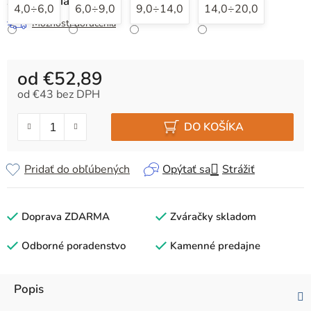
Zvoľte variant
4,0÷6,0
6,0÷9,0
9,0÷14,0
14,0÷20,0
Možnosti doručenia
od
€52,89
od
€43
bez DPH
Jednotková cena:
DO KOŠÍKA
Pridať do obľúbených
Opýtať sa
Strážiť
Doprava ZDARMA
Zváračky skladom
Odborné poradenstvo
Kamenné predajne
Popis