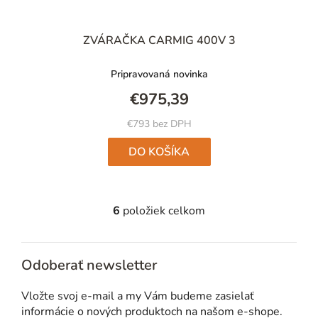
ZVÁRAČKA CARMIG 400V 3
Pripravovaná novinka
€975,39
€793 bez DPH
DO KOŠÍKA
6
položiek celkom
O
v
l
Odoberať newsletter
á
d
Vložte svoj e-mail a my Vám budeme zasielať
a
informácie o nových produktoch na našom e-shope.