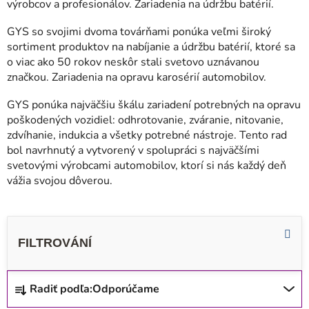
výrobcov a profesionálov. Zariadenia na údržbu batérií.
GYS so svojimi dvoma továrňami ponúka veľmi široký
sortiment produktov na nabíjanie a údržbu batérií, ktoré sa
o viac ako 50 rokov neskôr stali svetovo uznávanou
značkou. Zariadenia na opravu karosérií automobilov.
GYS ponúka najväčšiu škálu zariadení potrebných na opravu
poškodených vozidiel: odhrotovanie, zváranie, nitovanie,
zdvíhanie, indukcia a všetky potrebné nástroje. Tento rad
bol navrhnutý a vytvorený v spolupráci s najväčšími
svetovými výrobcami automobilov, ktorí si nás každý deň
vážia svojou dôverou.
R
Radiť podľa:
Odporúčame
a