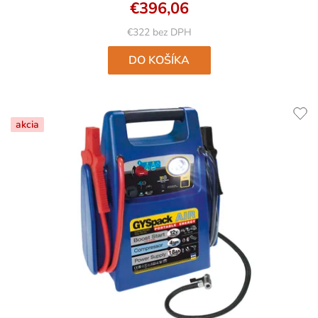
€396,06
€322 bez DPH
DO KOŠÍKA
akcia