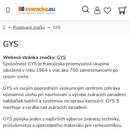
Prejsť
na
obsah
Hľadať
N
KO
Domov
Predávané značky
GYS
GYS
Webová stránka značky:
GYS
Spoločnosť GYS je francúzska priemyselná skupina
založená v roku 1964 s viac ako 700 zamestnancami po
celom svete.
GYS so svojím popredným výskumným centrom zohráva
významnú úlohu pri navrhovaní a výrobe zváracích zariadení,
nabíjačiek batérií a systémov na opravu karosérií. GYS 3
navrhuje a vyrába rad zváracích zariadení.
GYS ponúka jeden z najširších výberov zváracej techniky,
príslušenstva a spotrebného materiálu pre remeselníkov,