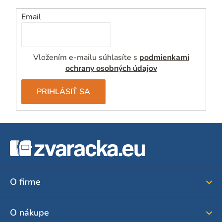
c
i
Email
e
p
r
Vložením e-mailu súhlasíte s
podmienkami
v
ochrany osobných údajov
k
y
PRIHLÁSIŤ SA
v
ý
p
Z
i
á
s
u
p
ä
O firme
t
i
O nákupe