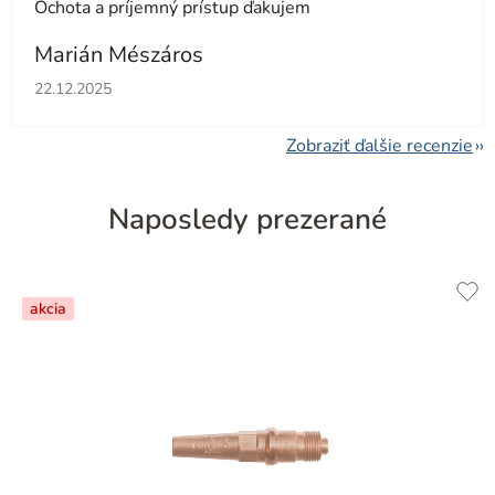
Ochota a príjemný prístup ďakujem
Marián Mészáros
Hodnotenie obchodu je 5 z 5 hviezdičiek.
22.12.2025
Zobraziť ďalšie recenzie
Naposledy prezerané
akcia