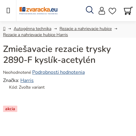
Prejsť
na
obsah
Hľadať
N
KO
Domov
Autogénna technika
Rezacie a nahrievacie hubice
Rezacie a nahrievacie hubice Harris
Zmiešavacie rezacie trysky
2890-F kyslík-acetylén
Priemerné
Podrobnosti hodnotenia
Neohodnotené
hodnotenie
Značka:
Harris
produktu
Kód:
Zvoľte variant
je
0,0
z
akcia
5
hviezdičiek.