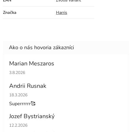
EAN
Zvoľte variant
Značka
Harris
Marian Meszaros
Hodnotenie obchodu je 5 z 5 hviezdičiek.
3.8.2026
Andrii Rusnak
Hodnotenie obchodu je 5 z 5 hviezdičiek.
18.3.2026
Superrrrrr🥰
Jozef Bystrianský
Hodnotenie obchodu je 5 z 5 hviezdičiek.
12.2.2026