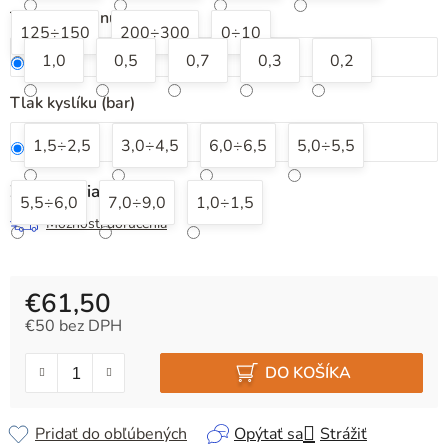
Tlak acetylénu (bar)
125÷150
200÷300
0÷10
1,0
0,5
0,7
0,3
0,2
Tlak kyslíku (bar)
1,5÷2,5
3,0÷4,5
6,0÷6,5
5,0÷5,5
Zvoľte variant
5,5÷6,0
7,0÷9,0
1,0÷1,5
Možnosti doručenia
€61,50
€50 bez DPH
Jednotková cena:
DO KOŠÍKA
Pridať do obľúbených
Opýtať sa
Strážiť