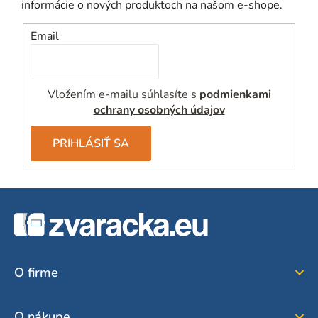
informácie o nových produktoch na našom e-shope.
Email
Vložením e-mailu súhlasíte s
podmienkami
ochrany osobných údajov
PRIHLÁSIŤ SA
Z
á
p
ä
O firme
t
i
O nákupe