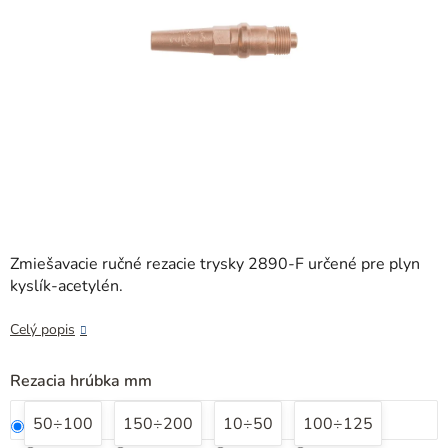
Zmiešavacie ručné rezacie trysky 2890-F určené pre plyn
kyslík-acetylén.
Celý popis
Rezacia hrúbka mm
50÷100
150÷200
10÷50
100÷125