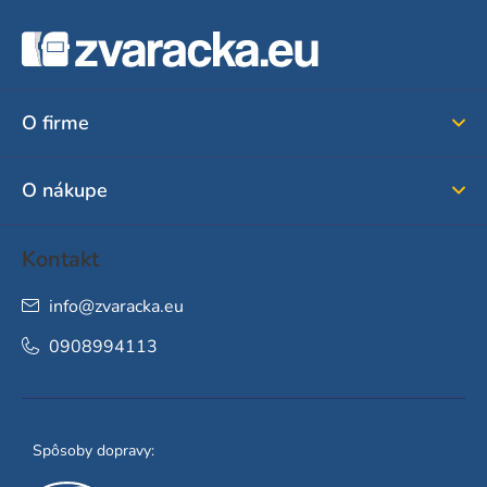
Z
á
p
ä
O firme
t
i
O nákupe
e
Kontakt
info
@
zvaracka.eu
0908994113
Spôsoby dopravy: