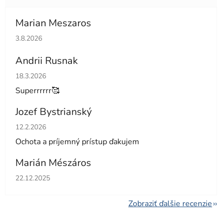
Marian Meszaros
Hodnotenie obchodu je 5 z 5 hviezdičiek.
3.8.2026
Andrii Rusnak
Hodnotenie obchodu je 5 z 5 hviezdičiek.
18.3.2026
Superrrrrr🥰
Jozef Bystrianský
Hodnotenie obchodu je 5 z 5 hviezdičiek.
12.2.2026
Ochota a príjemný prístup ďakujem
Marián Mészáros
Hodnotenie obchodu je 5 z 5 hviezdičiek.
22.12.2025
Zobraziť ďalšie recenzie