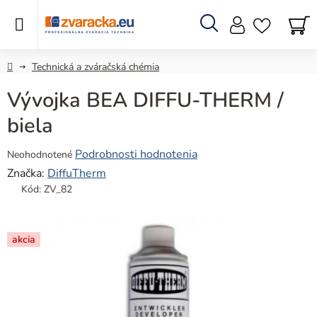
Prejsť
na
obsah
Hľadať
N
KO
Domov
Technická a zváračská chémia
Vývojka BEA DIFFU-THERM /
biela
Priemerné
Podrobnosti hodnotenia
Neohodnotené
hodnotenie
Značka:
DiffuTherm
produktu
Kód:
ZV_82
je
0,0
z
akcia
5
hviezdičiek.