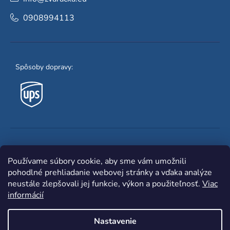
0908994113
Spôsoby dopravy:
Obľúbené spôsoby platby:
Používame súbory cookie, aby sme vám umožnili
pohodlné prehliadanie webovej stránky a vďaka analýze
neustále zlepšovali jej funkcie, výkon a použiteľnosť.
Viac
informácií
Nastavenie
Shoptet
|
mime digital