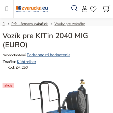
Prejsť
na
obsah
Hľadať
N
KO
Domov
Príslušenstvo zváračiek
Vozíky pre zváračky
Vozík pre KITin 2040 MIG
(EURO)
Priemerné
Podrobnosti hodnotenia
Neohodnotené
hodnotenie
Značka:
Kühtreiber
produktu
Kód:
ZV_250
je
0,0
z
akcia
5
hviezdičiek.