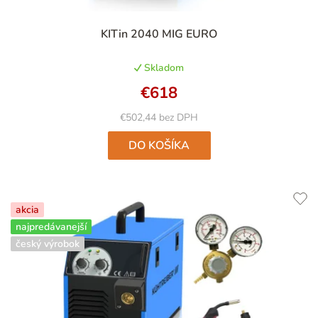
KITin 2040 MIG EURO
Skladom
€618
€502,44 bez DPH
DO KOŠÍKA
akcia
najpredávanejší
český výrobok