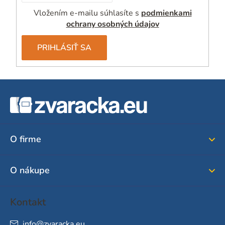
Vložením e-mailu súhlasíte s
podmienkami
ochrany osobných údajov
PRIHLÁSIŤ SA
Z
á
p
ä
O firme
t
i
O nákupe
e
Kontakt
info
@
zvaracka.eu