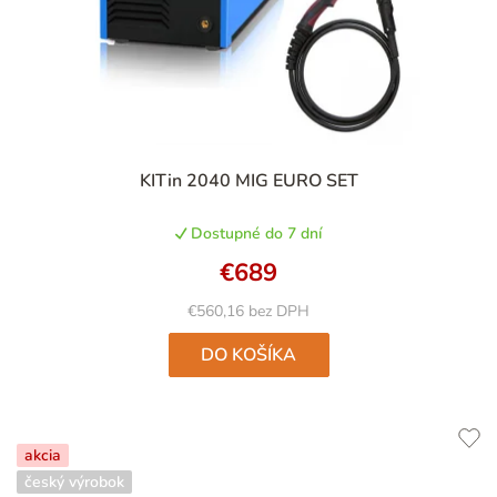
Priemerné
KITin 2040 MIG EURO SET
hodnotenie
produktu
Dostupné do 7 dní
je
5,0
€689
z
5
€560,16 bez DPH
hviezdičiek.
DO KOŠÍKA
akcia
český výrobok