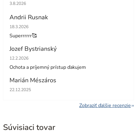
Hodnotenie obchodu je 5 z 5 hviezdičiek.
3.8.2026
Andrii Rusnak
Hodnotenie obchodu je 5 z 5 hviezdičiek.
18.3.2026
Superrrrrr🥰
Jozef Bystrianský
Hodnotenie obchodu je 5 z 5 hviezdičiek.
12.2.2026
Ochota a príjemný prístup ďakujem
Marián Mészáros
Hodnotenie obchodu je 5 z 5 hviezdičiek.
22.12.2025
Zobraziť ďalšie recenzie
Súvisiaci tovar