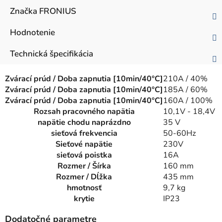
Značka
FRONIUS
Hodnotenie
Technická špecifikácia
Zvárací prúd / Doba zapnutia [10min/40°C]
210A / 40%
Zvárací prúd / Doba zapnutia [10min/40°C]
185A / 60%
Zvárací prúd / Doba zapnutia [10min/40°C]
160A / 100%
Rozsah pracovného napätia
10,1V - 18,4V
napätie chodu naprázdno
35 V
sieťová frekvencia
50-60Hz
Sieťové napätie
230V
sieťová poistka
16A
Rozmer / Šírka
160 mm
Rozmer / Dĺžka
435 mm
hmotnosť
9,7 kg
krytie
IP23
Dodatočné parametre