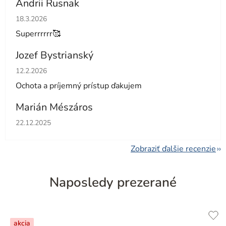
Andrii Rusnak
Hodnotenie obchodu je 5 z 5 hviezdičiek.
18.3.2026
Superrrrrr🥰
Jozef Bystrianský
Hodnotenie obchodu je 5 z 5 hviezdičiek.
12.2.2026
Ochota a príjemný prístup ďakujem
Marián Mészáros
Hodnotenie obchodu je 5 z 5 hviezdičiek.
22.12.2025
Zobraziť ďalšie recenzie
Naposledy prezerané
akcia