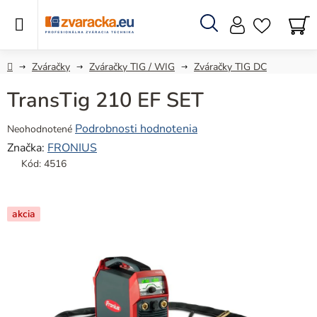
Prejsť
na
obsah
Hľadať
N
KO
Domov
Zváračky
Zváračky TIG / WIG
Zváračky TIG DC
TransTig 210 EF SET
Priemerné
Podrobnosti hodnotenia
Neohodnotené
hodnotenie
Značka:
FRONIUS
produktu
Kód:
4516
je
0,0
z
akcia
5
hviezdičiek.