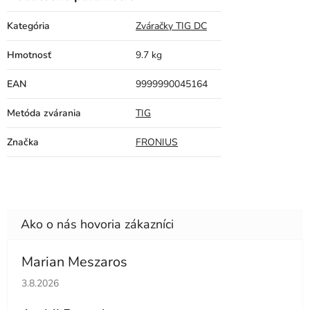
Kategória
Zváračky TIG DC
Hmotnosť
9.7 kg
EAN
9999990045164
Metóda zvárania
TIG
Značka
FRONIUS
Marian Meszaros
Hodnotenie obchodu je 5 z 5 hviezdičiek.
3.8.2026