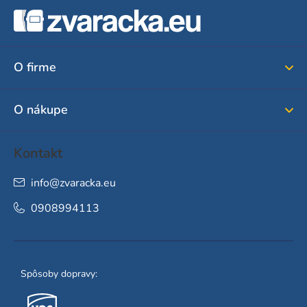
á
p
ä
O firme
t
i
O nákupe
e
Kontakt
info
@
zvaracka.eu
0908994113
Spôsoby dopravy: