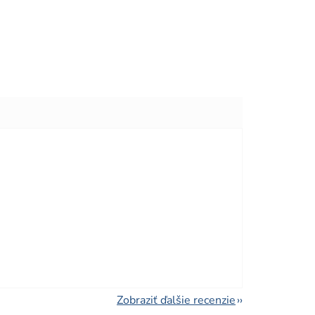
viezdičiek.
viezdičiek.
Zobraziť ďalšie recenzie