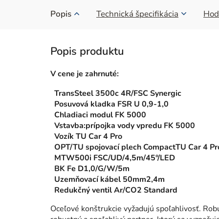
Popis
Technická špecifikácia
Hod
V cene je zahrnuté:
TransSteel 3500c 4R/FSC Synergic
Posuvová kladka FSR U 0,9-1,0
Chladiaci modul FK 5000
Vstavba:prípojka vody vpredu FK 5000
Vozík TU Car 4 Pro
OPT/TU spojovací plech CompactTU Car 4 Pr
MTW500i FSC/UD/4,5m/45°/LED
BK Fe D1,0/G/W/5m
Uzemňovací kábel 50mm2,4m
Redukčný ventil Ar/CO2 Standard
Oceľové konštrukcie vyžadujú spoľahlivosť. Robus