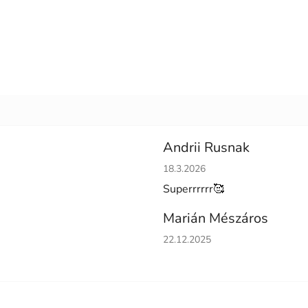
Andrii Rusnak
Hodnotenie obchodu je 5 z 5 h
18.3.2026
Superrrrrr🥰
Marián Mészáros
Hodnotenie obchodu je 5 z 5 h
22.12.2025