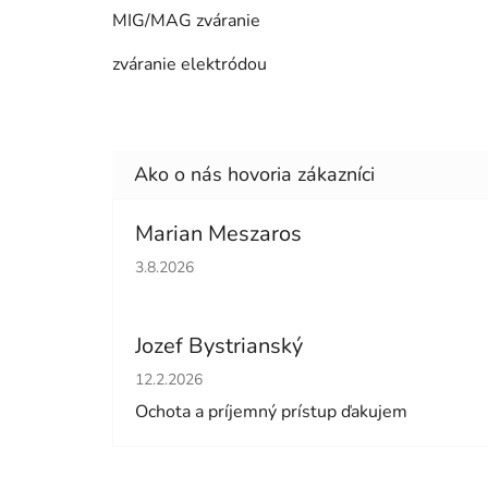
MIG/MAG zváranie
zváranie elektródou
Marian Meszaros
Hodnotenie obchodu je 5 z 5 hviezdičiek.
3.8.2026
Jozef Bystrianský
Hodnotenie obchodu je 5 z 5 hviezdičiek.
12.2.2026
Ochota a príjemný prístup ďakujem