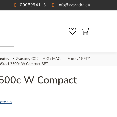
0908994113
info
@
zvaracka.eu
NÁKUPNÝ
KOŠÍK
áračky
Zváračky CO2 - MIG / MAG
Akciové SETY
sSteel 3500c W Compact SET
3500c W Compact
otenia