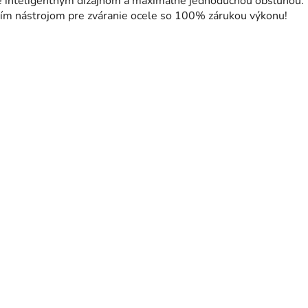
uje inteligentným dizajnom a maximálne jednoduchou obsluhou.
ím nástrojom pre zváranie ocele so 100% zárukou výkonu!