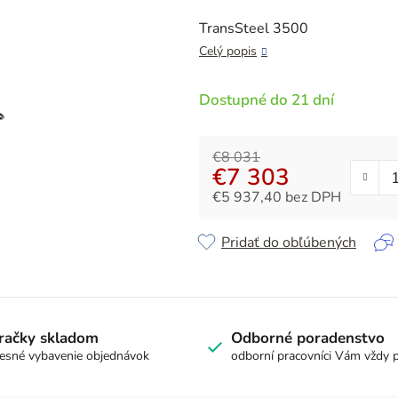
je
0,0
TransSteel 3500
z
Celý popis
5
hviezdičiek.
Dostupné do 21 dní
€8 031
€7 303
€5 937,40 bez DPH
Jednotková cena:
Pridať do obľúbených
račky skladom
Odborné poradenstvo
esné vybavenie objednávok
odborní pracovníci Vám vždy 