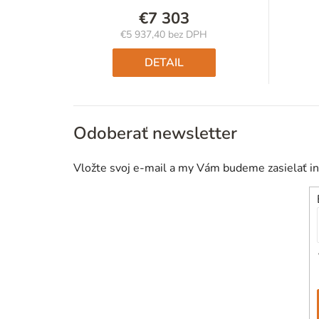
€7 303
€5 937,40 bez DPH
Jednotková
cena:
DETAIL
Odoberať newsletter
Vložte svoj e-mail a my Vám budeme zasielať i