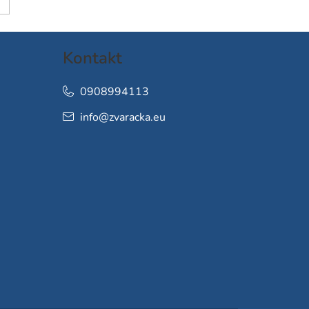
Kontakt
0908994113
info
@
zvaracka.eu