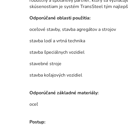
robustný a spoľahlivý partner, ktorý sa vyznač
skúsenostiam je systém TransSteel tým najlepš
Odporúčané oblasti použitia:
oceľové stavby, stavba agregátov a strojov
stavba lodí a vrtná technika
stavba špeciálnych vozidiel
stavebné stroje
stavba koľajových vozidiel
Odporúčané základné materiály:
oceľ
Postup: