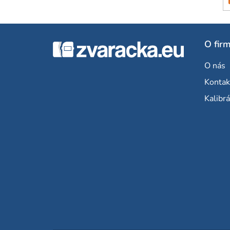
Z
O fir
á
O nás
p
Kontak
ä
Kalibrá
t
i
e