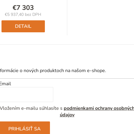
€7 303
€5 937,40 bez DPH
Jednotková
cena:
DETAIL
nformácie o nových produktoch na našom e-shope.
Email
Vložením e-mailu súhlasíte s
podmienkami ochrany osobnýc
údajov
PRIHLÁSIŤ SA