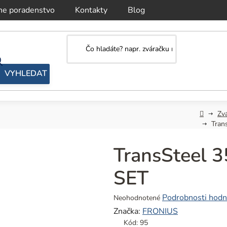
ne poradenstvo
Kontakty
Blog
Domov
Zv
Tran
TransSteel 
SET
Priemerné
Podrobnosti hodn
Neohodnotené
hodnotenie
Značka:
FRONIUS
produktu
Kód:
95