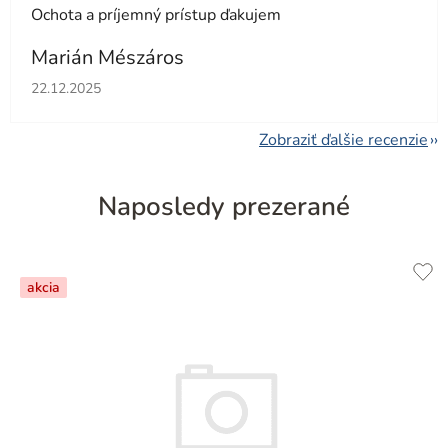
Ochota a príjemný prístup ďakujem
Marián Mészáros
Hodnotenie obchodu je 5 z 5 hviezdičiek.
22.12.2025
Zobraziť ďalšie recenzie
Naposledy prezerané
akcia