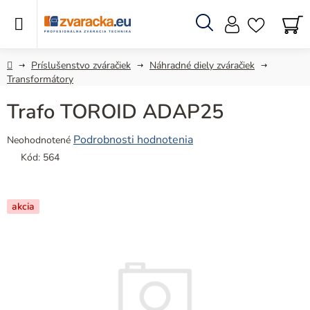
Prejsť
na
obsah
Hľadať
N
KO
Domov
Príslušenstvo zváračiek
Náhradné diely zváračiek
Transformátory
Trafo TOROID ADAP25
Priemerné
Podrobnosti hodnotenia
Neohodnotené
hodnotenie
Kód:
564
produktu
je
0,0
akcia
z
5
hviezdičiek.