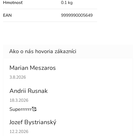
Hmotnosť
0.1 kg
EAN
9999990005649
Marian Meszaros
Hodnotenie obchodu je 5 z 5 hviezdičiek.
3.8.2026
Andrii Rusnak
Hodnotenie obchodu je 5 z 5 hviezdičiek.
18.3.2026
Superrrrrr🥰
Jozef Bystrianský
Hodnotenie obchodu je 5 z 5 hviezdičiek.
12.2.2026