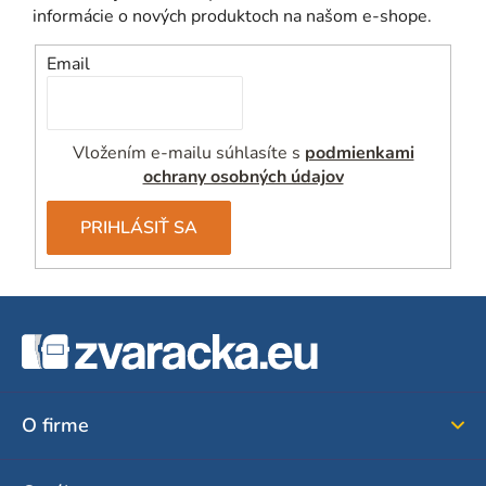
informácie o nových produktoch na našom e-shope.
Email
Vložením e-mailu súhlasíte s
podmienkami
ochrany osobných údajov
PRIHLÁSIŤ SA
Z
á
p
ä
O firme
t
i