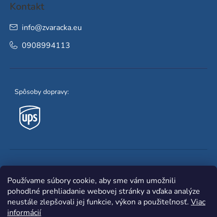
Kontakt
info
@
zvaracka.eu
0908994113
Spôsoby dopravy:
Obľúbené spôsoby platby:
Používame súbory cookie, aby sme vám umožnili
pohodlné prehliadanie webovej stránky a vďaka analýze
neustále zlepšovali jej funkcie, výkon a použiteľnosť.
Viac
informácií