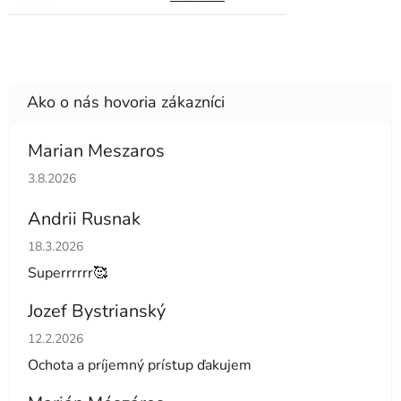
Marian Meszaros
Hodnotenie obchodu je 5 z 5 hviezdičiek.
3.8.2026
Andrii Rusnak
Hodnotenie obchodu je 5 z 5 hviezdičiek.
18.3.2026
Superrrrrr🥰
Jozef Bystrianský
Hodnotenie obchodu je 5 z 5 hviezdičiek.
12.2.2026
Ochota a príjemný prístup ďakujem