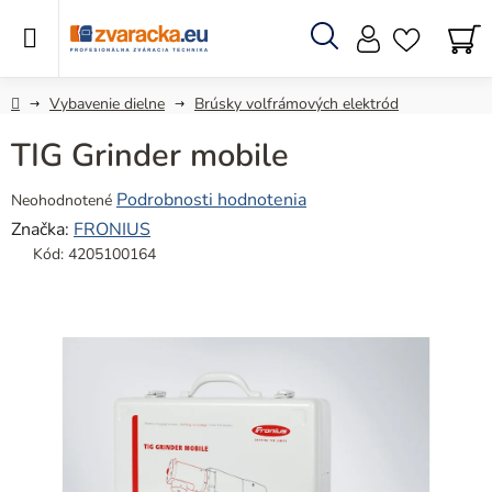
Prejsť
na
obsah
Hľadať
N
KO
Domov
Vybavenie dielne
Brúsky volfrámových elektród
TIG Grinder mobile
Priemerné
Podrobnosti hodnotenia
Neohodnotené
hodnotenie
Značka:
FRONIUS
produktu
Kód:
4205100164
je
0,0
z
5
hviezdičiek.