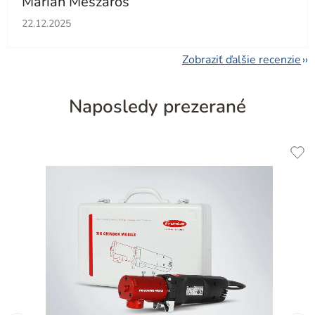
Marián Mészáros
Hodnotenie obchodu je 5 z 5 hviezdičiek.
22.12.2025
Zobraziť ďalšie recenzie
Naposledy prezerané