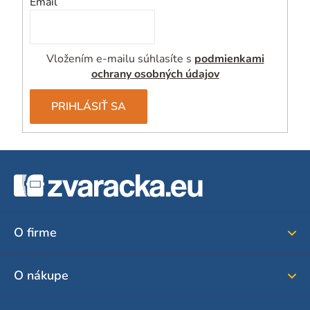
Email
Vložením e-mailu súhlasíte s
podmienkami
ochrany osobných údajov
PRIHLÁSIŤ SA
Z
á
p
ä
O firme
t
i
O nákupe
e