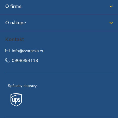
ä
O firme
t
i
O nákupe
e
Kontakt
info
@
zvaracka.eu
0908994113
Spôsoby dopravy: