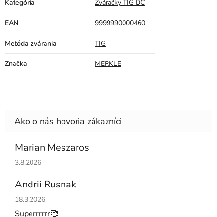
Kategória
Zváračky TIG DC
EAN
9999990000460
Metóda zvárania
TIG
Značka
MERKLE
Marian Meszaros
Hodnotenie obchodu je 5 z 5 hviezdičiek.
3.8.2026
Andrii Rusnak
Hodnotenie obchodu je 5 z 5 hviezdičiek.
18.3.2026
Superrrrrr🥰