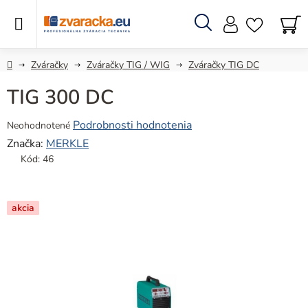
Prejsť
na
obsah
Hľadať
N
KO
Domov
Zváračky
Zváračky TIG / WIG
Zváračky TIG DC
TIG 300 DC
Priemerné
Podrobnosti hodnotenia
Neohodnotené
hodnotenie
Značka:
MERKLE
produktu
Kód:
46
je
0,0
z
akcia
5
hviezdičiek.