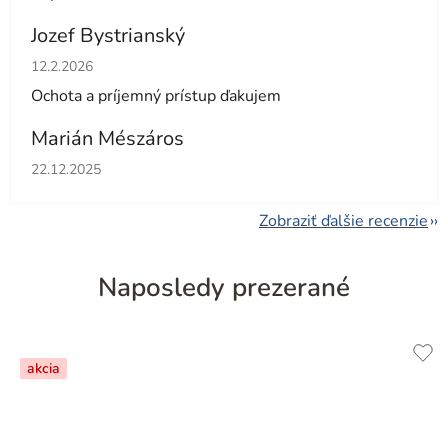
Jozef Bystrianský
Hodnotenie obchodu je 5 z 5 hviezdičiek.
12.2.2026
Ochota a príjemný prístup ďakujem
Marián Mészáros
Hodnotenie obchodu je 5 z 5 hviezdičiek.
22.12.2025
Zobraziť ďalšie recenzie
Naposledy prezerané
akcia