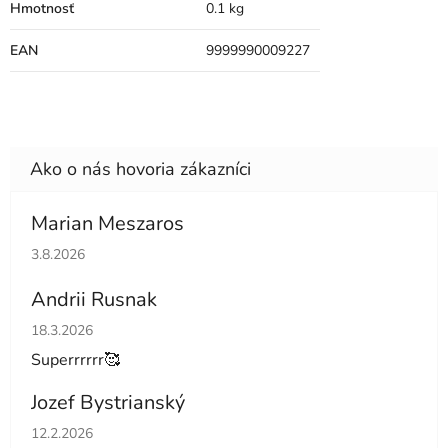
Hmotnosť
0.1 kg
EAN
9999990009227
Marian Meszaros
Hodnotenie obchodu je 5 z 5 hviezdičiek.
3.8.2026
Andrii Rusnak
Hodnotenie obchodu je 5 z 5 hviezdičiek.
18.3.2026
Superrrrrr🥰
Jozef Bystrianský
Hodnotenie obchodu je 5 z 5 hviezdičiek.
12.2.2026