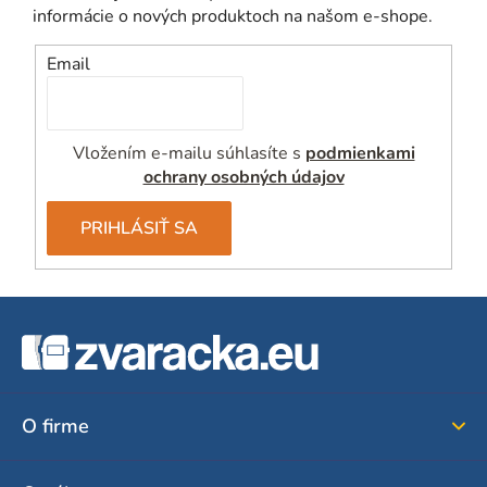
informácie o nových produktoch na našom e-shope.
Email
Vložením e-mailu súhlasíte s
podmienkami
ochrany osobných údajov
PRIHLÁSIŤ SA
Z
á
p
ä
O firme
t
i