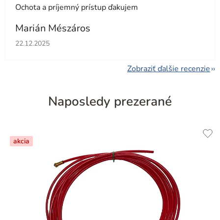
Ochota a príjemný prístup ďakujem
Marián Mészáros
Hodnotenie obchodu je 5 z 5 hviezdičiek.
22.12.2025
Zobraziť ďalšie recenzie
Naposledy prezerané
akcia