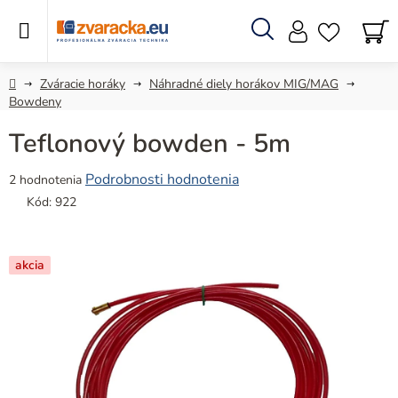
Prejsť
na
obsah
Hľadať
N
KO
Domov
Zváracie horáky
Náhradné diely horákov MIG/MAG
Bowdeny
Teflonový bowden - 5m
Priemerné
Podrobnosti hodnotenia
2 hodnotenia
hodnotenie
Kód:
922
produktu
je
5,0
akcia
z
5
hviezdičiek.