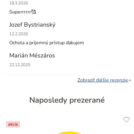
Hodnotenie obchodu je 5 z 5 hviezdičiek.
18.3.2026
Superrrrrr🥰
Jozef Bystrianský
Hodnotenie obchodu je 5 z 5 hviezdičiek.
12.2.2026
Ochota a príjemný prístup ďakujem
Marián Mészáros
Hodnotenie obchodu je 5 z 5 hviezdičiek.
22.12.2025
Zobraziť ďalšie recenzie
Naposledy prezerané
akcia