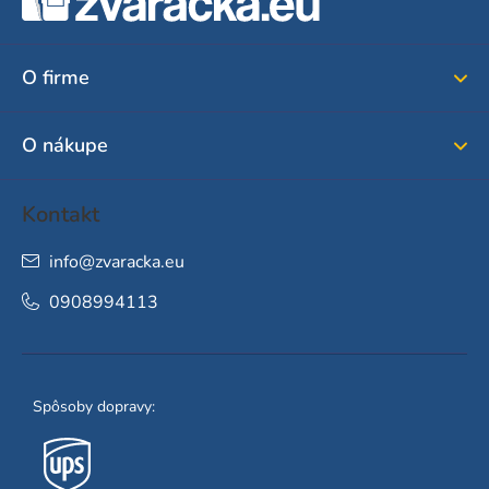
p
ä
O firme
t
i
O nákupe
e
Kontakt
info
@
zvaracka.eu
0908994113
Spôsoby dopravy: