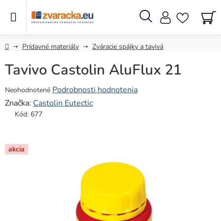
Prejsť
na
obsah
Hľadať
N
KO
Domov
Prídavné materiály
Zváracie spájky a tavivá
Tavivo Castolin AluFlux 21
Priemerné
Podrobnosti hodnotenia
Neohodnotené
hodnotenie
Značka:
Castolin Eutectic
produktu
Kód:
677
je
0,0
z
akcia
5
hviezdičiek.