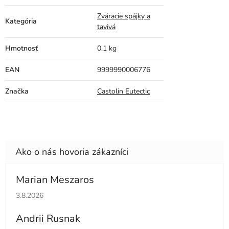
Zváracie spájky a
Kategória
tavivá
Hmotnosť
0.1 kg
EAN
9999990006776
Značka
Castolin Eutectic
Marian Meszaros
Hodnotenie obchodu je 5 z 5 hviezdičiek.
3.8.2026
Andrii Rusnak