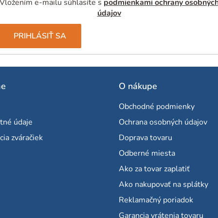
Vložením e-mailu súhlasíte s
podmienkami ochrany osobnýc
údajov
PRIHLÁSIŤ SA
me
O nákupe
Obchodné podmienky
tné údaje
Ochrana osobných údajov
cia zváračiek
Doprava tovaru
Odberné miesta
Ako za tovar zaplatiť
Ako nakupovať na splátky
Reklamačný poriadok
Garancia vrátenia tovaru