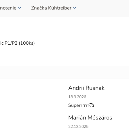
notenie
Značka
Kühtreiber
ic P1/P2 (100ks)
Andrii Rusnak
Hodnotenie obchodu je 5 z 5 h
18.3.2026
Superrrrrr🥰
Marián Mészáros
Hodnotenie obchodu je 5 z 5 h
22.12.2025