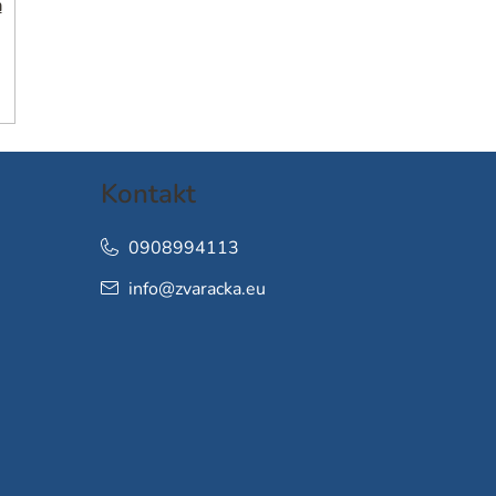
h
Kontakt
0908994113
info
@
zvaracka.eu