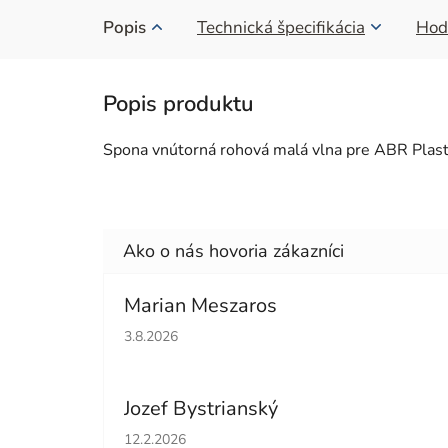
Popis
Technická špecifikácia
Hod
Spona vnútorná rohová malá vlna pre ABR Plast
Marian Meszaros
Hodnotenie obchodu je 5 z 5 hviezdičiek.
3.8.2026
Jozef Bystrianský
Hodnotenie obchodu je 5 z 5 hviezdičiek.
12.2.2026