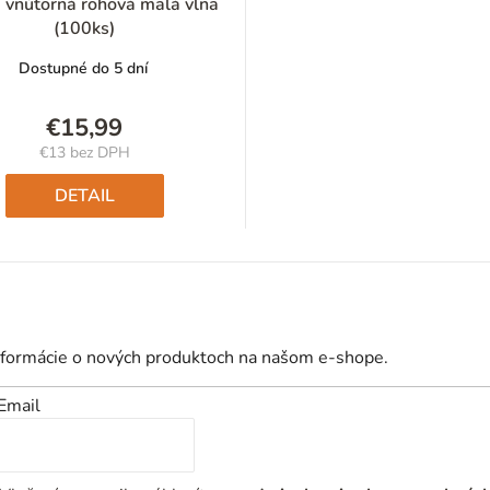
 vnútorná rohová malá vlna
(100ks)
Dostupné do 5 dní
€15,99
€13 bez DPH
Jednotková
cena:
DETAIL
nformácie o nových produktoch na našom e-shope.
Email