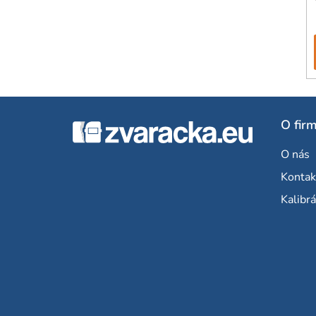
Z
O fir
á
O nás
p
Kontak
ä
Kalibrá
t
i
e