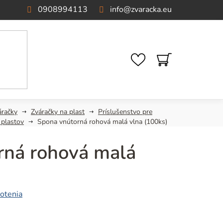
0908994113
info
@
zvaracka.eu
NÁKUPNÝ
KOŠÍK
áračky
Zváračky na plast
Príslušenstvo pre
 plastov
Spona vnútorná rohová malá vlna (100ks)
rná rohová malá
otenia