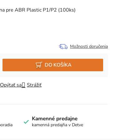
na pre ABR Plastic P1/P2 (100ks)
Možnosti doručenia
DO KOŠÍKA
Opýtať sa
Strážiť
Kamenné predajne
poradia
kamenná predajňa v Detve