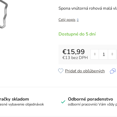
je
0,0
Spona vnútorná rohová malá vl
z
5
Celý popis
hviezdičiek.
Dostupné do 5 dní
€15,99
€13 bez DPH
Jednotková cena:
Pridať do obľúbených
račky skladom
Odborné poradenstvo
esné vybavenie objednávok
odborní pracovníci Vám vždy 