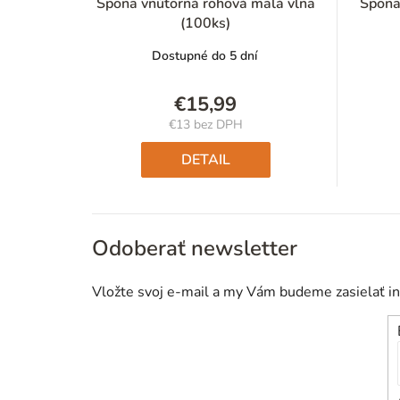
Spona vnútorná rohová malá vlna
Spona
(100ks)
Dostupné do 5 dní
€15,99
€13 bez DPH
Jednotková
cena:
DETAIL
Odoberať newsletter
Vložte svoj e-mail a my Vám budeme zasielať i