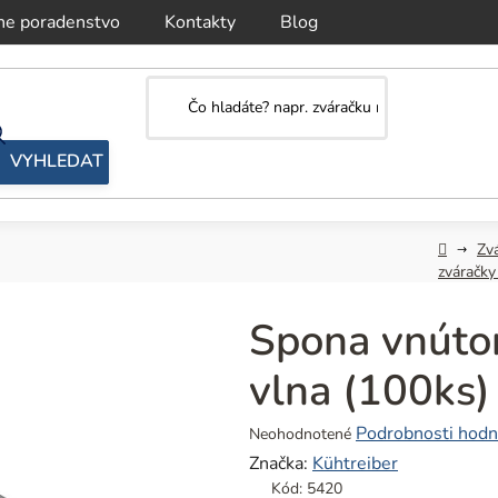
ne poradenstvo
Kontakty
Blog
Domov
Zv
zváračky
Spona vnúto
vlna (100ks)
Priemerné
Podrobnosti hodn
Neohodnotené
hodnotenie
Značka:
Kühtreiber
produktu
Kód:
5420