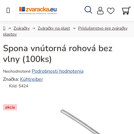
Prejsť
na
obsah
Hľadať
N
KO
Domov
Zváračky
Zváračky na plast
Príslušenstvo pre zváračky
plastov
Spona vnútorná rohová bez
vlny (100ks)
Priemerné
Podrobnosti hodnotenia
Neohodnotené
hodnotenie
Značka:
Kühtreiber
produktu
Kód:
5424
je
0,0
z
akcia
5
hviezdičiek.