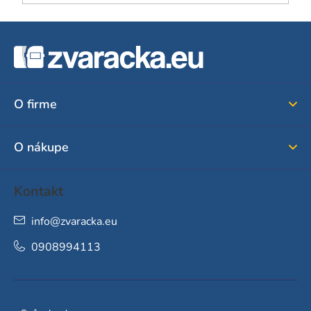
Z
á
p
ä
O firme
t
i
O nákupe
e
Kontakt
info
@
zvaracka.eu
0908994113