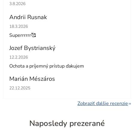
Hodnotenie obchodu je 5 z 5 hviezdičiek.
3.8.2026
Andrii Rusnak
Hodnotenie obchodu je 5 z 5 hviezdičiek.
18.3.2026
Superrrrrr🥰
Jozef Bystrianský
Hodnotenie obchodu je 5 z 5 hviezdičiek.
12.2.2026
Ochota a príjemný prístup ďakujem
Marián Mészáros
Hodnotenie obchodu je 5 z 5 hviezdičiek.
22.12.2025
Zobraziť ďalšie recenzie
Naposledy prezerané