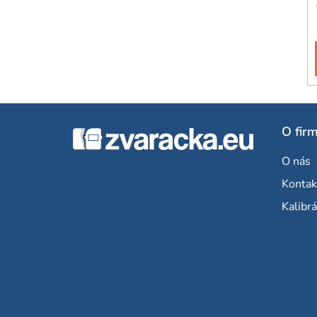
Z
O fir
á
O nás
p
Kontak
ä
Kalibrá
t
i
e