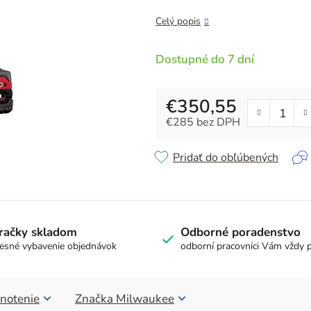
z
5
Celý popis
hviezdičiek.
Dostupné do 7 dní
€350,55
€285 bez DPH
Jednotková cena:
Pridať do obľúbených
račky skladom
Odborné poradenstvo
esné vybavenie objednávok
odborní pracovníci Vám vždy 
notenie
Značka
Milwaukee