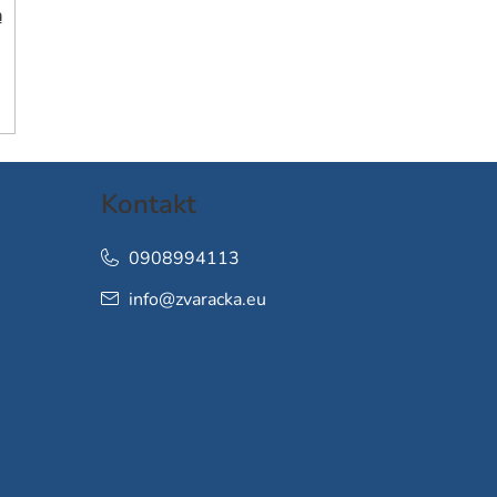
h
Kontakt
0908994113
info
@
zvaracka.eu