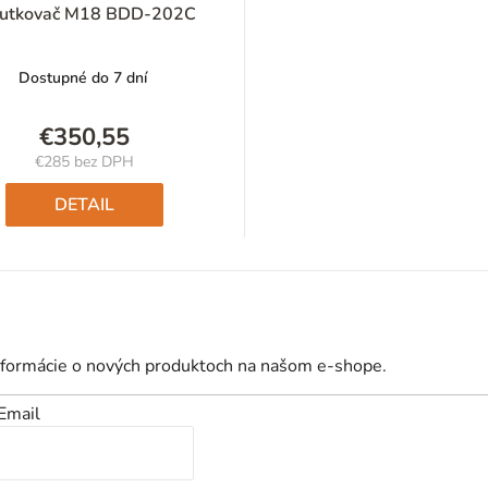
rutkovač M18 BDD-202C
Dostupné do 7 dní
€350,55
€285 bez DPH
Jednotková
cena:
DETAIL
nformácie o nových produktoch na našom e-shope.
Email