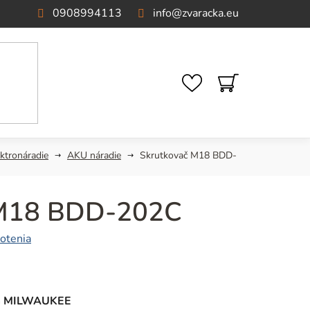
0908994113
info
@
zvaracka.eu
NÁKUPNÝ
KOŠÍK
ektronáradie
AKU náradie
Skrutkovač M18 BDD-
 M18 BDD-202C
otenia
cm MILWAUKEE