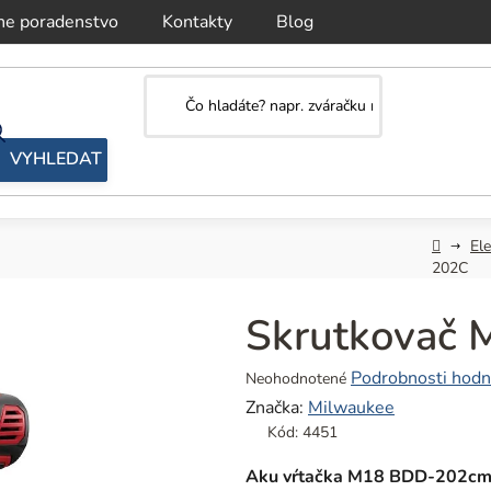
ne poradenstvo
Kontakty
Blog
Domov
El
202C
Skrutkovač
Priemerné
Podrobnosti hodn
Neohodnotené
hodnotenie
Značka:
Milwaukee
produktu
Kód:
4451
je
0,0
Aku vŕtačka M18 BDD-202