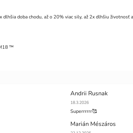
šia doba chodu, až o 20% viac sily, až 2x dlhšiu životnosť ak
 M18 ™
Andrii Rusnak
Hodnotenie obchodu je 5 z 5 h
18.3.2026
Superrrrrr🥰
Marián Mészáros
Hodnotenie obchodu je 5 z 5 h