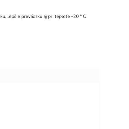
u, lepšie prevádzku aj pri teplote -20 ° C
viezdičiek.
viezdičiek.