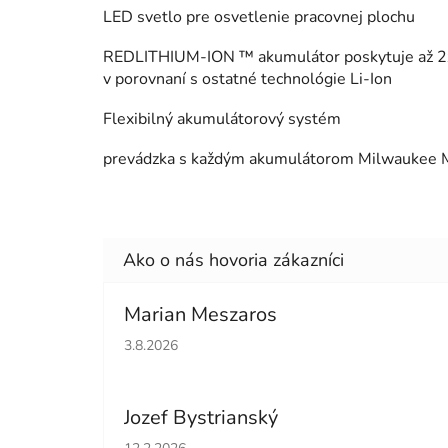
LED svetlo pre osvetlenie pracovnej plochu
REDLITHIUM-ION ™ akumulátor poskytuje až 2x dlh
v porovnaní s ostatné technológie Li-Ion
Flexibilný akumulátorový systém
prevádzka s každým akumulátorom Milwaukee
Marian Meszaros
Hodnotenie obchodu je 5 z 5 hviezdičiek.
3.8.2026
Jozef Bystrianský
Hodnotenie obchodu je 5 z 5 hviezdičiek.