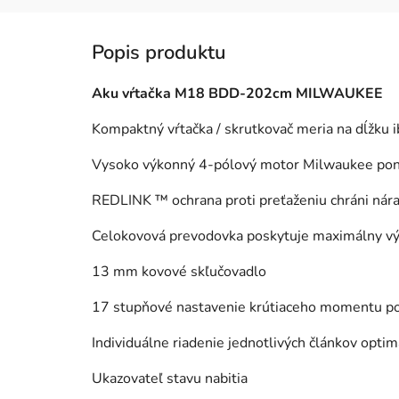
Aku vŕtačka M18 BDD-202cm MILWAUKEE
Kompaktný vŕtačka / skrutkovač meria na dĺžku 
Vysoko výkonný 4-pólový motor Milwaukee ponú
REDLINK ™ ochrana proti preťaženiu chráni ná
Celokovová prevodovka poskytuje maximálny výk
13 mm kovové skľučovadlo
17 stupňové nastavenie krútiaceho momentu po
Individuálne riadenie jednotlivých článkov optim
Ukazovateľ stavu nabitia