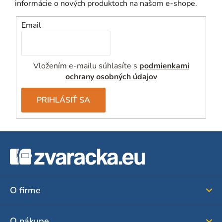
informácie o nových produktoch na našom e-shope.
Email
Vložením e-mailu súhlasíte s
podmienkami
ochrany osobných údajov
PRIHLÁSIŤ SA
Z
á
p
ä
O firme
t
i
O nákupe