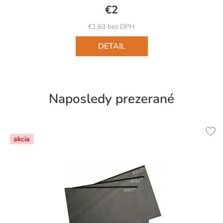
5,0
€2
z
5
€1,63 bez DPH
hviezdičiek.
DETAIL
Naposledy prezerané
akcia