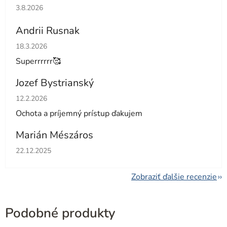
Hodnotenie obchodu je 5 z 5 hviezdičiek.
3.8.2026
Andrii Rusnak
Hodnotenie obchodu je 5 z 5 hviezdičiek.
18.3.2026
Superrrrrr🥰
Jozef Bystrianský
Hodnotenie obchodu je 5 z 5 hviezdičiek.
12.2.2026
Ochota a príjemný prístup ďakujem
Marián Mészáros
Hodnotenie obchodu je 5 z 5 hviezdičiek.
22.12.2025
Zobraziť ďalšie recenzie
Podobné produkty