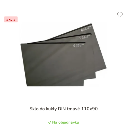
akcia
Priemerné
Sklo do kukly DIN tmavé 110x90
hodnotenie
produktu
Na objednávku
je