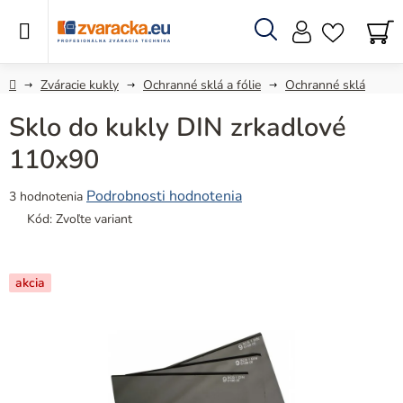
Prejsť
na
obsah
Hľadať
N
KO
Domov
Zváracie kukly
Ochranné sklá a fólie
Ochranné sklá
Sklo do kukly DIN zrkadlové
110x90
Priemerné
Podrobnosti hodnotenia
3 hodnotenia
hodnotenie
Kód:
Zvoľte variant
produktu
je
5,0
akcia
z
5
hviezdičiek.