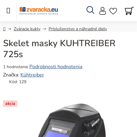
Prejsť
na
obsah
Hľadať
N
KO
Domov
Zváracie kukly
Príslušenstvo a náhradné diely
Skelet masky KUHTREIBER
725s
Priemerné
Podrobnosti hodnotenia
1 hodnotenie
hodnotenie
Značka:
Kühtreiber
produktu
Kód:
129
je
5,0
z
akcia
5
hviezdičiek.