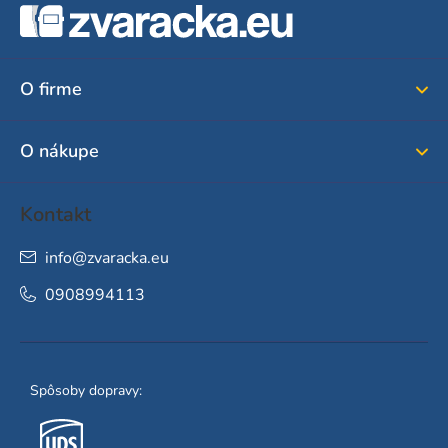
á
p
ä
O firme
t
i
O nákupe
e
Kontakt
info
@
zvaracka.eu
0908994113
Spôsoby dopravy: