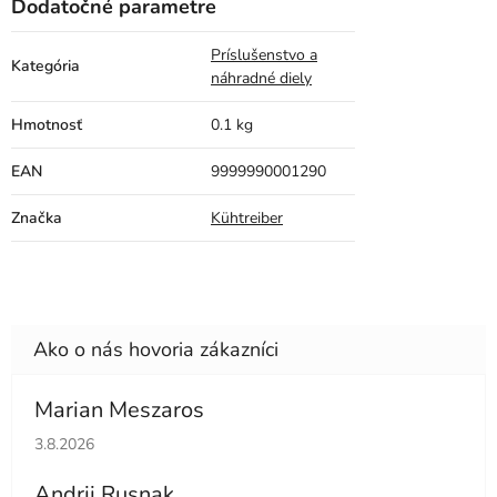
Dodatočné parametre
Príslušenstvo a
Kategória
náhradné diely
Hmotnosť
0.1 kg
EAN
9999990001290
Značka
Kühtreiber
Marian Meszaros
Hodnotenie obchodu je 5 z 5 hviezdičiek.
3.8.2026
Andrii Rusnak