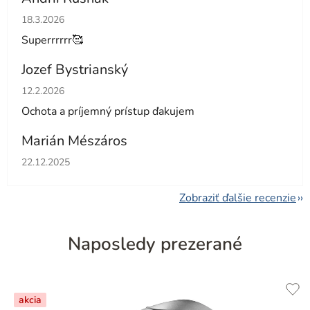
Hodnotenie obchodu je 5 z 5 hviezdičiek.
18.3.2026
Superrrrrr🥰
Jozef Bystrianský
Hodnotenie obchodu je 5 z 5 hviezdičiek.
12.2.2026
Ochota a príjemný prístup ďakujem
Marián Mészáros
Hodnotenie obchodu je 5 z 5 hviezdičiek.
22.12.2025
Zobraziť ďalšie recenzie
Naposledy prezerané
akcia