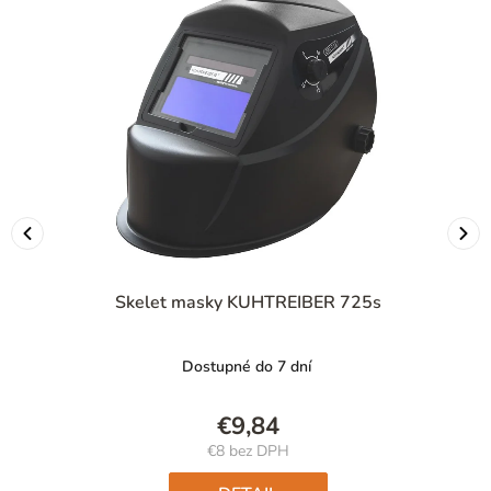
Skelet masky KUHTREIBER 725s
Dostupné do 7 dní
€9,84
€8 bez DPH
Jednotková
cena: