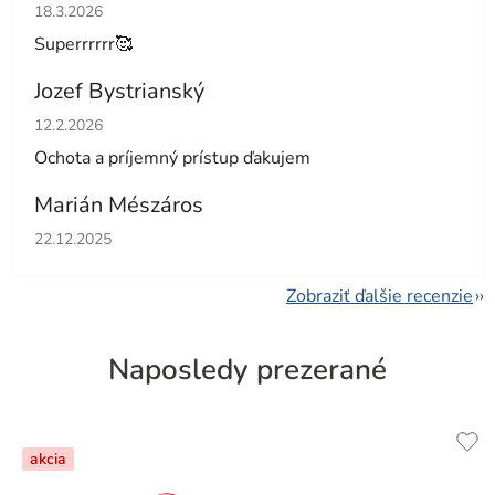
Hodnotenie obchodu je 5 z 5 hviezdičiek.
18.3.2026
Superrrrrr🥰
Jozef Bystrianský
Hodnotenie obchodu je 5 z 5 hviezdičiek.
12.2.2026
Ochota a príjemný prístup ďakujem
Marián Mészáros
Hodnotenie obchodu je 5 z 5 hviezdičiek.
22.12.2025
Zobraziť ďalšie recenzie
Naposledy prezerané
akcia