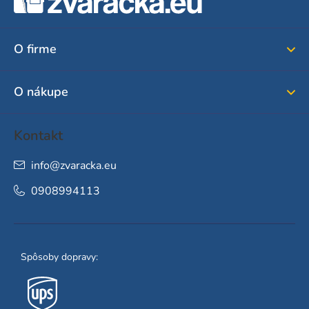
p
ä
O firme
t
i
O nákupe
e
Kontakt
info
@
zvaracka.eu
0908994113
Spôsoby dopravy: