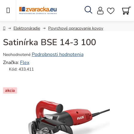
Prejsť
na
obsah
Hľadať
N
KO
Domov
Elektronáradie
Povrchové opracovanie kovov
Satinírka BSE 14-3 100
Priemerné
Podrobnosti hodnotenia
Neohodnotené
hodnotenie
Značka:
Flex
produktu
Kód:
433.411
je
0,0
z
akcia
5
hviezdičiek.