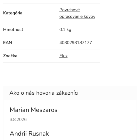
Povrchové
Kategória
opracovanie kovov
Hmotnosť
0.1 kg
EAN
4030293187177
Značka
Flex
Marian Meszaros
Hodnotenie obchodu je 5 z 5 hviezdičiek.
3.8.2026
Andrii Rusnak