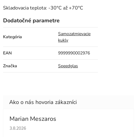
Skladovacia teplota: -30°C až +70°C
Dodatočné parametre
Samozatmievacie
Kategória
kukly
EAN
9999990002976
Značka
Speedglas
Marian Meszaros
Hodnotenie obchodu je 5 z 5 hviezdičiek.
3.8.2026