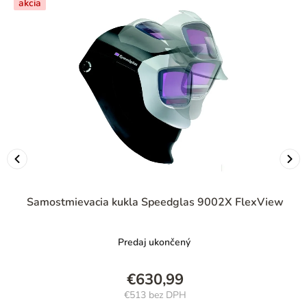
akcia
Samostmievacia kukla Speedglas 9002X FlexView
Predaj ukončený
€630,99
€513 bez DPH
Jednotková