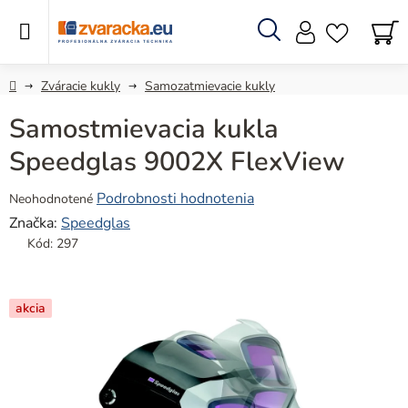
Prejsť
na
obsah
Hľadať
N
KO
Domov
Zváracie kukly
Samozatmievacie kukly
Samostmievacia kukla
Speedglas 9002X FlexView
Priemerné
Podrobnosti hodnotenia
Neohodnotené
hodnotenie
Značka:
Speedglas
produktu
Kód:
297
je
0,0
z
akcia
5
hviezdičiek.