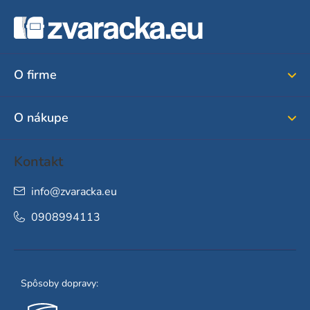
Z
á
p
ä
O firme
t
i
O nákupe
e
Kontakt
info
@
zvaracka.eu
0908994113
Spôsoby dopravy: