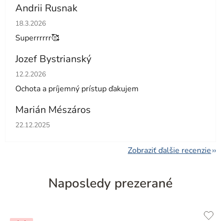
Andrii Rusnak
Hodnotenie obchodu je 5 z 5 hviezdičiek.
18.3.2026
Superrrrrr🥰
Jozef Bystrianský
Hodnotenie obchodu je 5 z 5 hviezdičiek.
12.2.2026
Ochota a príjemný prístup ďakujem
Marián Mészáros
Hodnotenie obchodu je 5 z 5 hviezdičiek.
22.12.2025
Zobraziť ďalšie recenzie
Naposledy prezerané