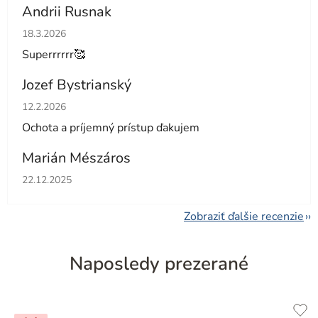
Andrii Rusnak
Hodnotenie obchodu je 5 z 5 hviezdičiek.
18.3.2026
Superrrrrr🥰
Jozef Bystrianský
Hodnotenie obchodu je 5 z 5 hviezdičiek.
12.2.2026
Ochota a príjemný prístup ďakujem
Marián Mészáros
Hodnotenie obchodu je 5 z 5 hviezdičiek.
22.12.2025
Zobraziť ďalšie recenzie
Naposledy prezerané