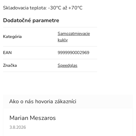
Skladovacia teplota: -30°C až +70°C
Dodatočné parametre
Samozatmievacie
Kategória
kukly
EAN
9999990002969
Značka
Speedglas
Marian Meszaros
Hodnotenie obchodu je 5 z 5 hviezdičiek.
3.8.2026