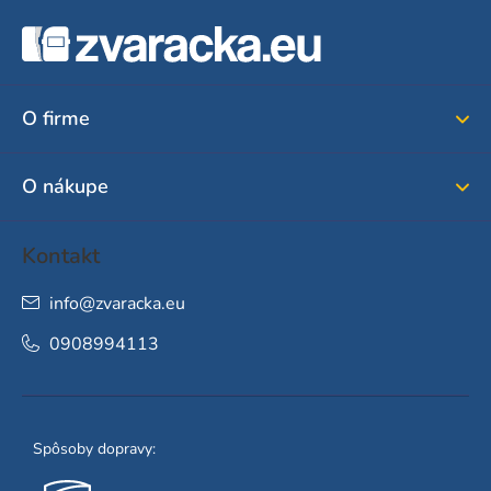
Z
á
p
ä
O firme
t
i
O nákupe
e
Kontakt
info
@
zvaracka.eu
0908994113
Spôsoby dopravy: