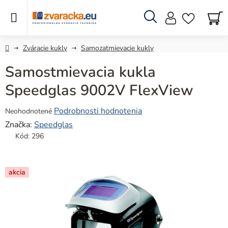
Prejsť
na
obsah
Hľadať
N
KO
Domov
Zváracie kukly
Samozatmievacie kukly
Samostmievacia kukla
Speedglas 9002V FlexView
Priemerné
Podrobnosti hodnotenia
Neohodnotené
hodnotenie
Značka:
Speedglas
produktu
Kód:
296
je
0,0
z
akcia
5
hviezdičiek.