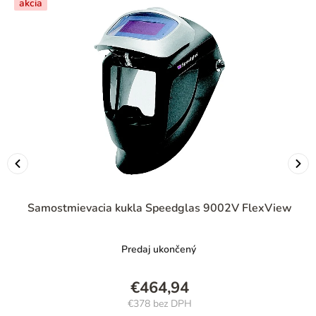
akcia
Samostmievacia kukla Speedglas 9002V FlexView
Predaj ukončený
€464,94
€378 bez DPH
Jednotková