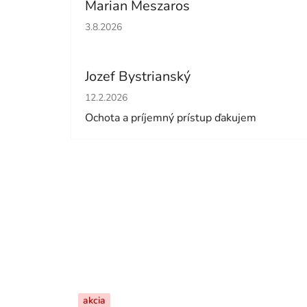
Marian Meszaros
Hodnotenie obchodu je 5 z 5 hviezdičiek.
3.8.2026
Jozef Bystrianský
Hodnotenie obchodu je 5 z 5 hviezdičiek.
12.2.2026
Ochota a príjemný prístup ďakujem
akcia