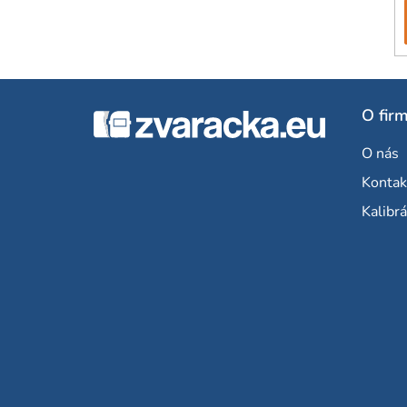
Z
O fir
á
O nás
p
Kontak
ä
Kalibrá
t
i
e