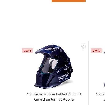
akcia
akcia
Samostmievacia kukla BÖHLER
Samo
Guardian 62F výklopná