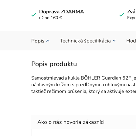
Doprava ZDARMA
Zvá
už od 160 €
Expr
Popis
Technická špecifikácia
Hod
Samostmievacia kukla BÖHLER Guardian 62F je 
náhlavným krížom s pozdĺžnymi a uhlovými nast
taktiež režimom brúsenia, ktorý sa aktivuje ex