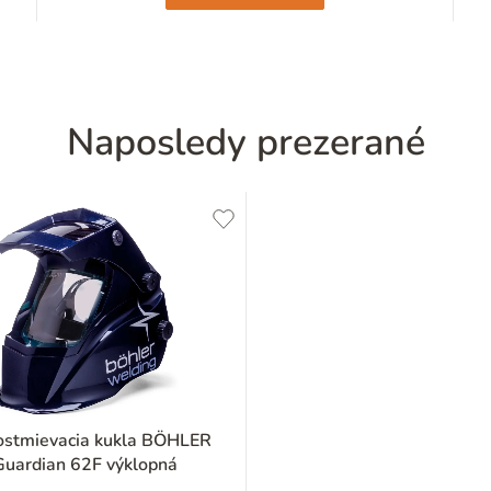
Naposledy prezerané
stmievacia kukla BÖHLER
Guardian 62F výklopná