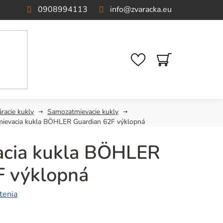
0908994113
info
@
zvaracka.eu
NÁKUPNÝ
KOŠÍK
racie kukly
Samozatmievacie kukly
ievacia kukla BÖHLER Guardian 62F výklopná
cia kukla BÖHLER
F výklopná
tenia