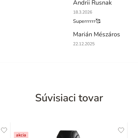
Andrii Rusnak
Hodnotenie obchodu je 5 z 5 h
18.3.2026
Superrrrrr🥰
Marián Mészáros
Hodnotenie obchodu je 5 z 5 h
22.12.2025
Súvisiaci tovar
akcia