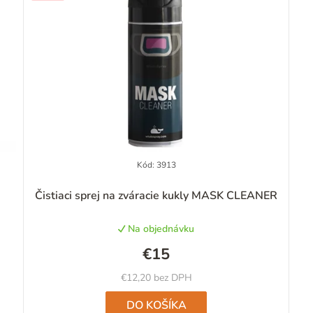
Kód:
3913
Priemerné
Čistiaci sprej na zváracie kukly MASK CLEANER
hodnotenie
produktu
Na objednávku
je
4,6
€15
z
5
€12,20 bez DPH
hviezdičiek.
DO KOŠÍKA