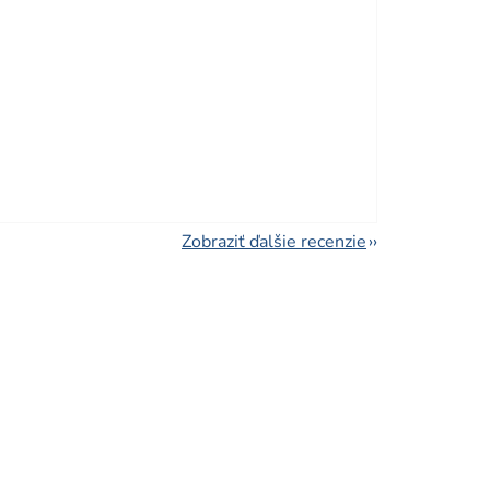
viezdičiek.
viezdičiek.
Zobraziť ďalšie recenzie