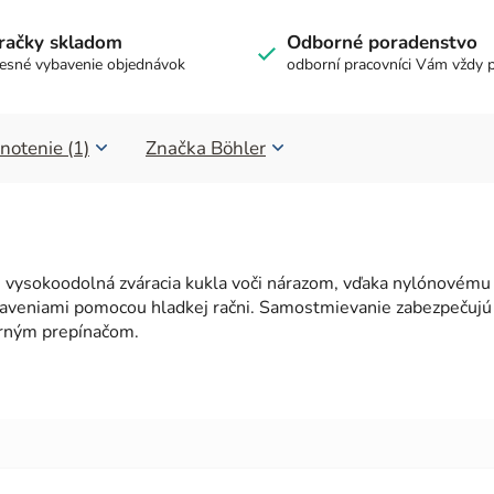
račky skladom
Odborné poradenstvo
esné vybavenie objednávok
odborní pracovníci Vám vždy 
notenie (1)
Značka
Böhler
vysokoodolná zváracia kukla voči nárazom, vďaka nylónovému
aveniami pomocou hladkej račni. Samostmievanie zabezpečujú 
terným prepínačom.