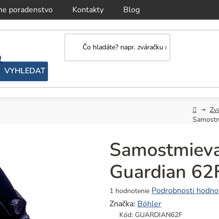
ne poradenstvo
Kontakty
Blog
Domov
Zvá
Samostm
Samostmieva
Guardian 62
Priemerné
Podrobnosti hodno
1 hodnotenie
hodnotenie
Značka:
Böhler
produktu
Kód:
GUARDIAN62F