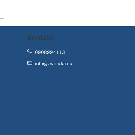
Kontakt
0908994113
info
@
zvaracka.eu