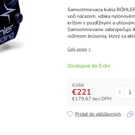
je
5,0
Samostmievacia kukla BÖHLER 
z
voči nárazom, vďaka nylónové
5
krížom s pozdĺžnymi a uhlovým
hviezdičiek.
Samostmievanie zabezpečujú 4 
režimom brúsenia, ktorý sa ak
Celý popis
Dostupné do 5 dní
€256
€221
€179,67 bez DPH
Jednotková cena:
Pridať do obľúbených