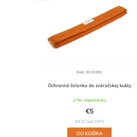
Kód:
20-3100V
Priemerné
Ochranná čelenka do zváračskej kukly
hodnotenie
produktu
Na objednávku
je
4,8
€5
z
5
€4,07 bez DPH
hviezdičiek.
DO KOŠÍKA