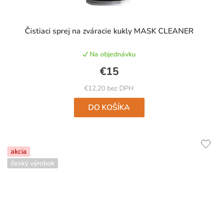
Priemerné
Čistiaci sprej na zváracie kukly MASK CLEANER
hodnotenie
produktu
Na objednávku
je
4,6
€15
z
5
€12,20 bez DPH
hviezdičiek.
DO KOŠÍKA
akcia
český výrobok