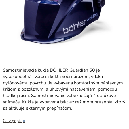
Samostmievacia kukla BÖHLER Guardian 50 je
vysokoodolná zváracia kukla voči nárazom, vďaka
nylónovému povrchu. Je vybavená komfortným náhlavným
krížom s pozdĺžnymi a uhlovými nastaveniami pomocou
hladkej račni. Samostmievanie zabezpečujú 4 oblúkové
snímače. Kukla je vybavená taktiež režimom brúsenia, ktorý
sa aktivuje externým prepínačom.
Celý popis