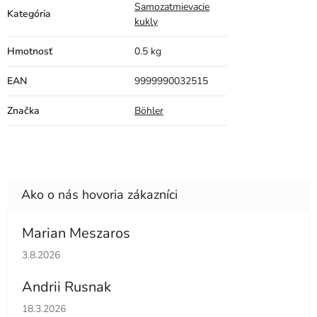
Samozatmievacie
Kategória
kukly
Hmotnosť
0.5 kg
EAN
9999990032515
Značka
Böhler
Marian Meszaros
Hodnotenie obchodu je 5 z 5 hviezdičiek.
3.8.2026
Andrii Rusnak
Hodnotenie obchodu je 5 z 5 hviezdičiek.
18.3.2026