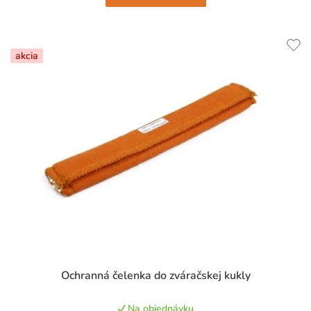
akcia
Priemerné
Ochranná čelenka do zváračskej kukly
hodnotenie
produktu
Na objednávku