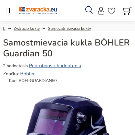
Prejsť
na
obsah
Hľadať
N
KO
Domov
Zváracie kukly
Samozatmievacie kukly
Samostmievacia kukla BÖHLER
Guardian 50
Priemerné
Podrobnosti hodnotenia
2 hodnotenia
hodnotenie
Značka:
Böhler
produktu
Kód:
BOH-GUARDIAN50
je
3,5
z
5
hviezdičiek.