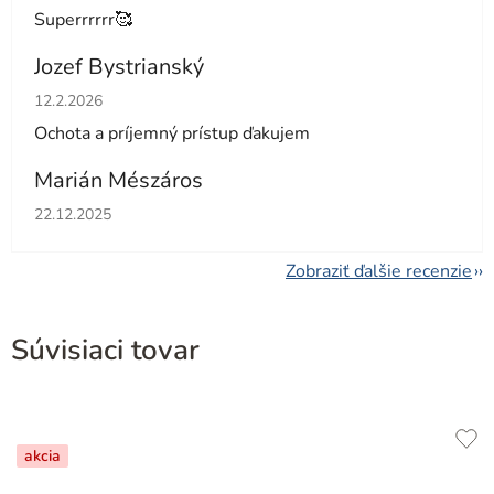
Superrrrrr🥰
Jozef Bystrianský
Hodnotenie obchodu je 5 z 5 hviezdičiek.
12.2.2026
Ochota a príjemný prístup ďakujem
Marián Mészáros
Hodnotenie obchodu je 5 z 5 hviezdičiek.
22.12.2025
Zobraziť ďalšie recenzie
Súvisiaci tovar
akcia