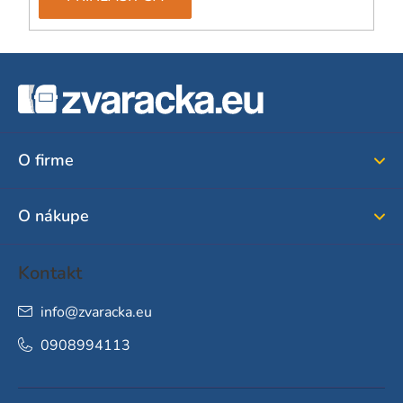
Z
á
p
ä
O firme
t
i
O nákupe
e
Kontakt
info
@
zvaracka.eu
0908994113