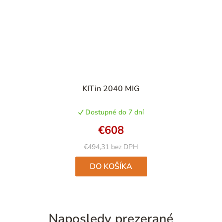
Priemerné
KITin 2040 MIG
hodnotenie
produktu
Dostupné do 7 dní
je
5,0
€608
z
5
€494,31 bez DPH
hviezdičiek.
DO KOŠÍKA
Naposledy prezerané