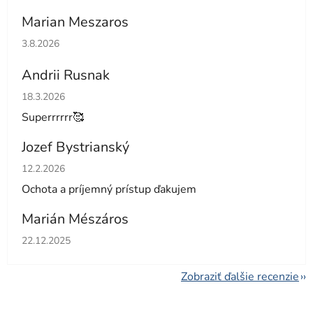
Marian Meszaros
Hodnotenie obchodu je 5 z 5 hviezdičiek.
3.8.2026
Andrii Rusnak
Hodnotenie obchodu je 5 z 5 hviezdičiek.
18.3.2026
Superrrrrr🥰
Jozef Bystrianský
Hodnotenie obchodu je 5 z 5 hviezdičiek.
12.2.2026
Ochota a príjemný prístup ďakujem
Marián Mészáros
Hodnotenie obchodu je 5 z 5 hviezdičiek.
22.12.2025
Zobraziť ďalšie recenzie