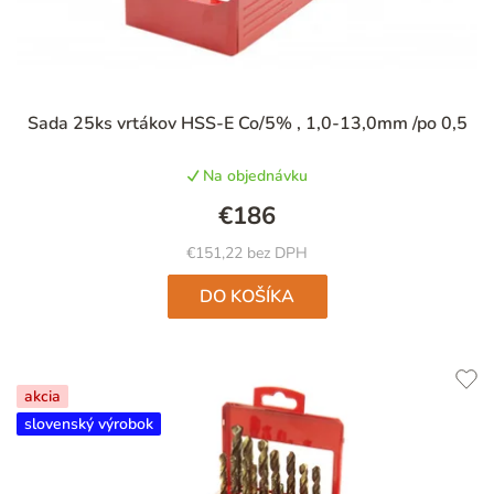
Sada 25ks vrtákov HSS-E Co/5% , 1,0-13,0mm /po 0,5
Na objednávku
€186
€151,22 bez DPH
DO KOŠÍKA
akcia
slovenský výrobok