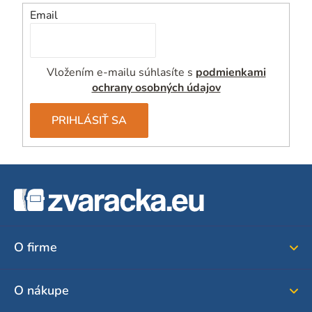
Email
Vložením e-mailu súhlasíte s
podmienkami
ochrany osobných údajov
PRIHLÁSIŤ SA
Z
á
p
ä
O firme
t
i
O nákupe
e