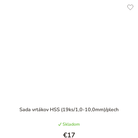
Priemerné
Sada vrtákov HSS (19ks/1,0-10,0mm)/plech
hodnotenie
produktu
Skladom
je
4,0
€17