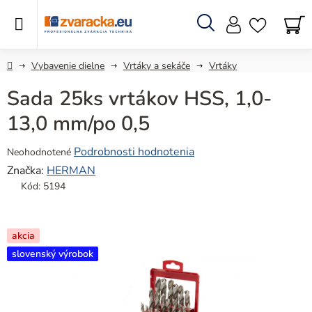
Prejsť
na
obsah
Hľadať
N
KO
Domov
Vybavenie dielne
Vrtáky a sekáče
Vrtáky
Sada 25ks vrtákov HSS, 1,0-
13,0 mm/po 0,5
Priemerné
Podrobnosti hodnotenia
Neohodnotené
hodnotenie
Značka:
HERMAN
produktu
Kód:
5194
je
0,0
z
akcia
5
slovenský výrobok
hviezdičiek.