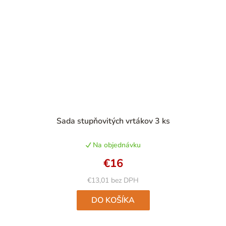
Priemerné
Sada stupňovitých vrtákov 3 ks
hodnotenie
produktu
Na objednávku
je
5,0
€16
z
5
€13,01 bez DPH
hviezdičiek.
DO KOŠÍKA