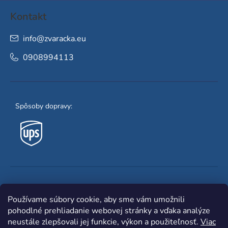
Kontakt
info
@
zvaracka.eu
0908994113
Spôsoby dopravy:
Obľúbené spôsoby platby:
Používame súbory cookie, aby sme vám umožnili
pohodlné prehliadanie webovej stránky a vďaka analýze
neustále zlepšovali jej funkcie, výkon a použiteľnosť.
Viac