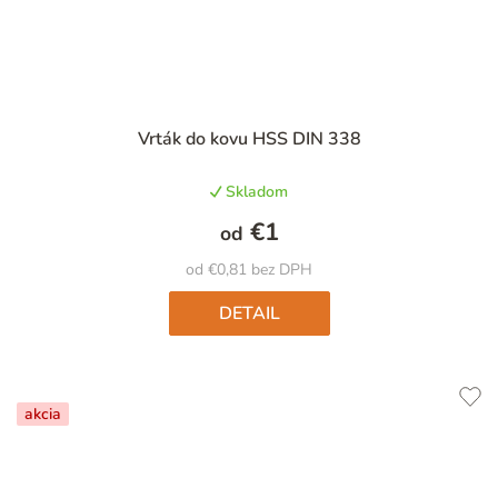
Priemerné
Vrták do kovu HSS DIN 338
hodnotenie
produktu
Skladom
je
5,0
€1
od
z
5
od €0,81 bez DPH
hviezdičiek.
DETAIL
akcia