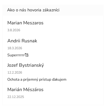
Marian Meszaros
Hodnotenie obchodu je 5 z 5 hviezdičiek.
3.8.2026
Andrii Rusnak
Hodnotenie obchodu je 5 z 5 hviezdičiek.
18.3.2026
Superrrrrr🥰
Jozef Bystrianský
Hodnotenie obchodu je 5 z 5 hviezdičiek.
12.2.2026
Ochota a príjemný prístup ďakujem
Marián Mészáros
Hodnotenie obchodu je 5 z 5 hviezdičiek.
22.12.2025