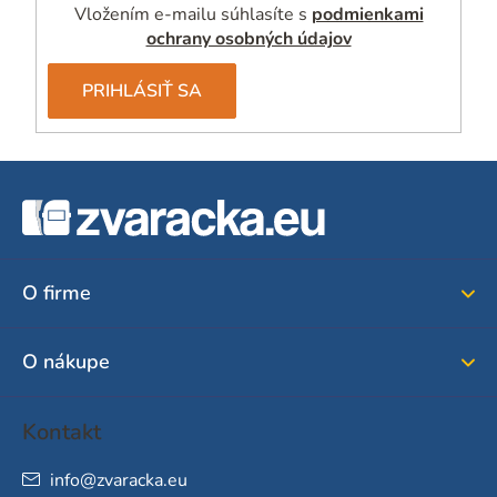
Vložením e-mailu súhlasíte s
podmienkami
ochrany osobných údajov
PRIHLÁSIŤ SA
Z
á
p
ä
O firme
t
i
O nákupe
e
Kontakt
info
@
zvaracka.eu