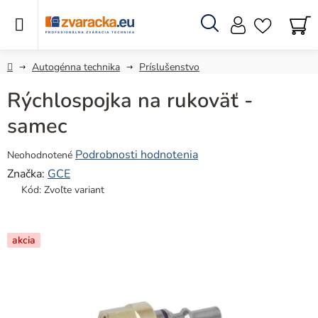
Prejsť
na
obsah
Hľadať
N
KO
Domov
Autogénna technika
Príslušenstvo
Rýchlospojka na rukoväť -
samec
Priemerné
Podrobnosti hodnotenia
Neohodnotené
hodnotenie
Značka:
GCE
produktu
Kód:
Zvoľte variant
je
0,0
z
akcia
5
hviezdičiek.