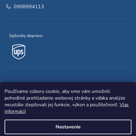
0908994113
Spôsoby dopravy:
Obľúbené spôsoby platby:
Používame súbory cookie, aby sme vám umožnili
pohodlné prehliadanie webovej stránky a vďaka analýze
neustále zlepšovali jej funkcie, výkon a použiteľnosť.
Viac
informácií
Nastavenie
Shoptet
|
mime digital