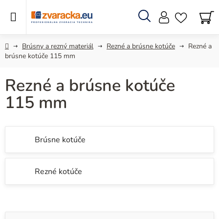
Prejsť
na
obsah
Hľadať
N
KO
Domov
Brúsny a rezný materiál
Rezné a brúsne kotúče
Rezné a
brúsne kotúče 115 mm
Rezné a brúsne kotúče
115 mm
Brúsne kotúče
Rezné kotúče
V