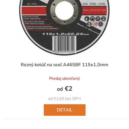
p
r
o
d
u
k
t
Priemerné
Rezný kotúč na oceľ A46SBF 115x1,0mm
hodnotenie
o
produktu
v
Predaj ukončený
je
5,0
€2
od
z
5
od €1,63 bez DPH
hviezdičiek.
DETAIL