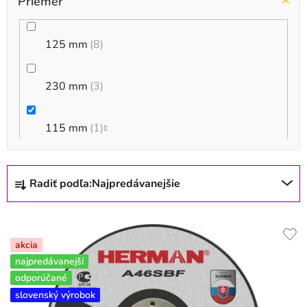
Priemer
125 mm
8
230 mm
3
115 mm
1
150 mm
4
R
Radiť podľa:
Najpredávanejšie
a
d
e
akcia
n
najpredávanejší
i
odporúčané
slovenský výrobok
e