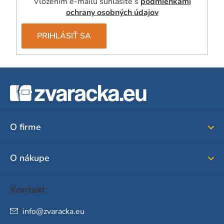
Vložením e-mailu súhlasíte s
podmienkami
s
ochrany osobných údajov
u
PRIHLÁSIŤ SA
Z
á
p
ä
O firme
t
i
O nákupe
e
Kontakt
info
@
zvaracka.eu