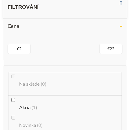
ý
p
i
Cena
s
p
r
€
2
€
22
o
d
u
k
Na sklade
0
t
o
Akcia
1
v
Novinka
0