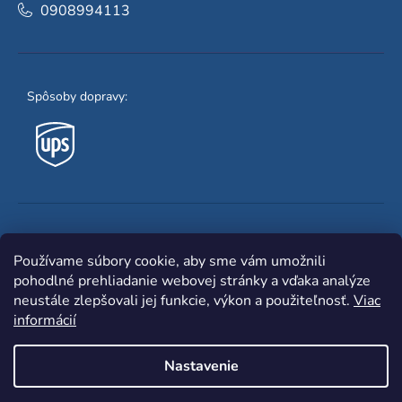
0908994113
Spôsoby dopravy:
Obľúbené spôsoby platby:
Používame súbory cookie, aby sme vám umožnili
pohodlné prehliadanie webovej stránky a vďaka analýze
neustále zlepšovali jej funkcie, výkon a použiteľnosť.
Viac
informácií
Nastavenie
Shoptet
|
mime digital