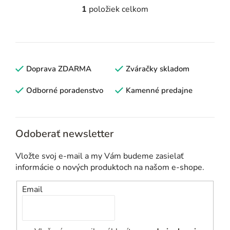
1
položiek celkom
O
v
l
á
d
Doprava ZDARMA
Zváračky skladom
a
c
Odborné poradenstvo
Kamenné predajne
i
e
p
Odoberať newsletter
r
v
Vložte svoj e-mail a my Vám budeme zasielať
k
informácie o nových produktoch na našom e-shope.
y
v
Email
ý
p
i