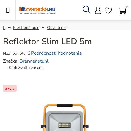
Prejsť
na
obsah
Hľadať
N
KO
Domov
Elektronáradie
Osvetlenie
Reflektor Slim LED 5m
Priemerné
Podrobnosti hodnotenia
Neohodnotené
hodnotenie
Značka:
Brennenstuhl
produktu
Kód:
Zvoľte variant
je
0,0
z
akcia
5
hviezdičiek.