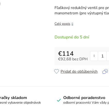
je
0,0
Fľaškový redukčný ventil pre p
z
manometrom (pre výstupný tla
5
hviezdičiek.
Celý popis
Dostupné do 5 dní
€114
€92,68 bez DPH
Jednotková cena:
Pridať do obľúbených
račky skladom
Odborné poradenstvo
esné vybavenie objednávok
odborní pracovníci Vám vždy 