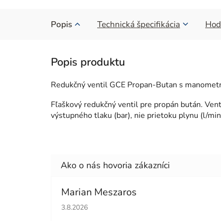
Popis
Technická špecifikácia
Hod
Redukčný ventil GCE Propan-Butan s manometr
Fľaškový redukčný ventil pre propán bután. Ven
výstupného tlaku (bar), nie prietoku plynu (l/min
Marian Meszaros
Hodnotenie obchodu je 5 z 5 hviezdičiek.
3.8.2026