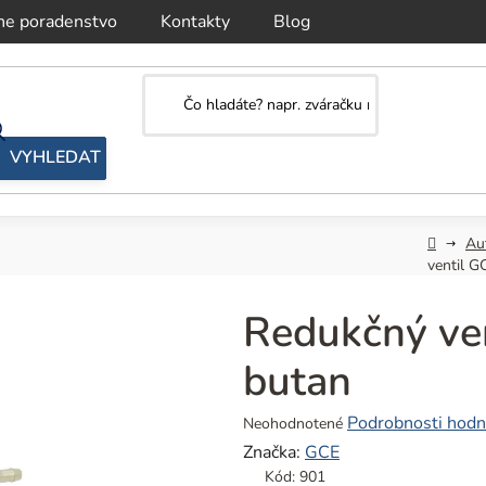
ne poradenstvo
Kontakty
Blog
Domov
Au
ventil G
Redukčný ve
butan
Priemerné
Podrobnosti hodn
Neohodnotené
hodnotenie
Značka:
GCE
produktu
Kód:
901