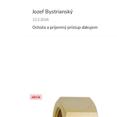
Jozef Bystrianský
Hodnotenie obchodu je 5 z 5 hviezdičiek.
12.2.2026
Ochota a príjemný prístup ďakujem
akcia