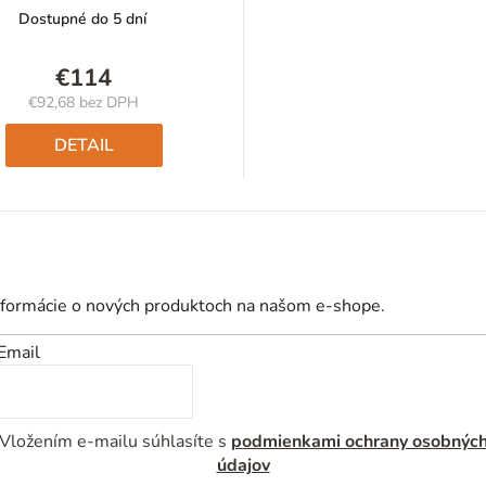
Dostupné do 5 dní
€114
€92,68 bez DPH
Jednotková
cena:
DETAIL
nformácie o nových produktoch na našom e-shope.
Email
Vložením e-mailu súhlasíte s
podmienkami ochrany osobnýc
údajov