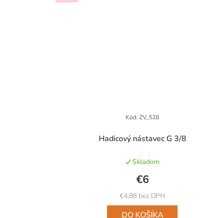
Kód:
ZV_528
Priemerné
Hadicový nástavec G 3/8
hodnotenie
produktu
Skladom
je
5,0
€6
z
5
€4,88 bez DPH
hviezdičiek.
DO KOŠÍKA