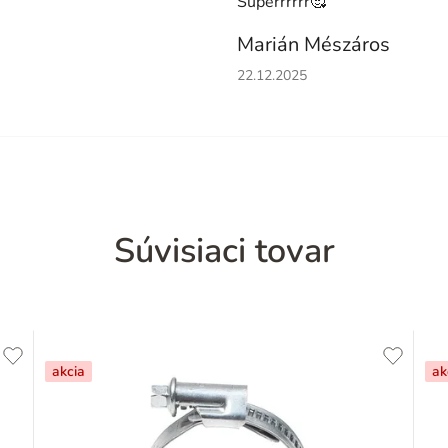
Superrrrrr🥰
Marián Mészáros
Hodnotenie obchodu je 5 z 5 h
22.12.2025
Súvisiaci tovar
akcia
ak