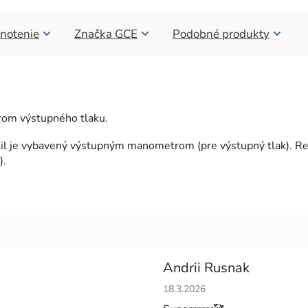
notenie
Značka
GCE
Podobné produkty
om výstupného tlaku.
til je vybavený výstupným manometrom (pre výstupný tlak). Red
).
Andrii Rusnak
Hodnotenie obchodu je 5 z 5 h
18.3.2026