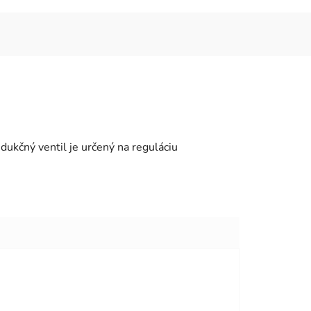
ukčný ventil je určený na reguláciu
viezdičiek.