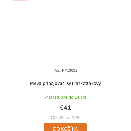
Kód:
NP13001
Priemerné
Meva pripojovací set nízkotlakový
hodnotenie
produktu
Dostupné do 14 dní
je
5,0
€41
z
5
€33,33 bez DPH
hviezdičiek.
DO KOŠÍKA