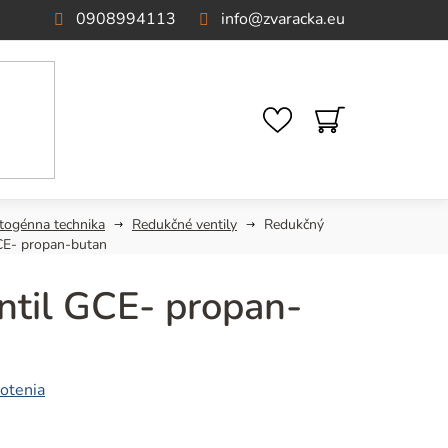
0908994113
info
@
zvaracka.eu
NÁKUPNÝ
KOŠÍK
togénna technika
Redukčné ventily
Redukčný
CE- propan-butan
ntil GCE- propan-
otenia