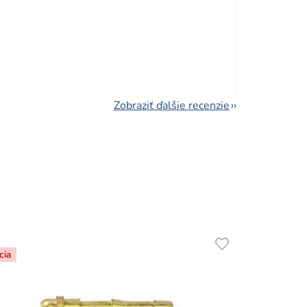
viezdičiek.
Zobraziť ďalšie recenzie
cia