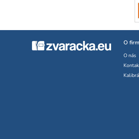
Z
O fir
á
O nás
p
Kontak
ä
Kalibrá
t
i
e