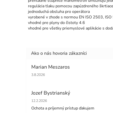
prehľadné stupnice manometrov umožňujú jedn
regulácia tlaku pomocou zapúzdreného škrtia
jednoduchá obsluha pro operátora
vyrobené v zhode s normou EN ISO 2503, ISO
vhodné pre plyny do čistoty 4.6
vhodné pre všetky priemyslové aplikácie s dodá
Marian Meszaros
Hodnotenie obchodu je 5 z 5 hviezdičiek.
3.8.2026
Jozef Bystrianský
Hodnotenie obchodu je 5 z 5 hviezdičiek.
12.2.2026
Ochota a príjemný prístup ďakujem