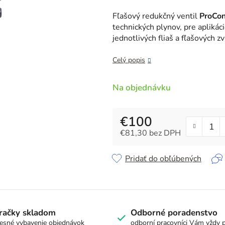
je
5,0
Fľašový redukčný ventil
ProCon
z
technických plynov, pre apliká
5
jednotlivých fliaš a fľašových z
hviezdičiek.
Celý popis
Na objednávku
€100
€81,30 bez DPH
Jednotková cena:
Pridať do obľúbených
račky skladom
Odborné poradenstvo
esné vybavenie objednávok
odborní pracovníci Vám vždy 