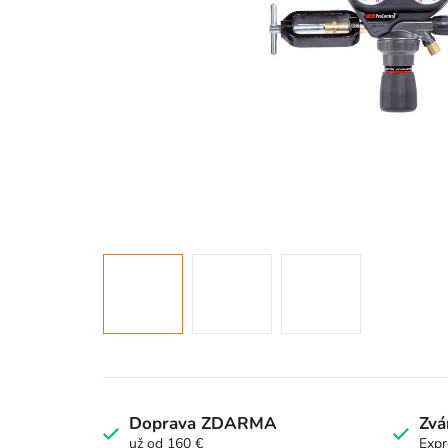
Doprava ZDARMA
Zvá
už od 160 €
Expr