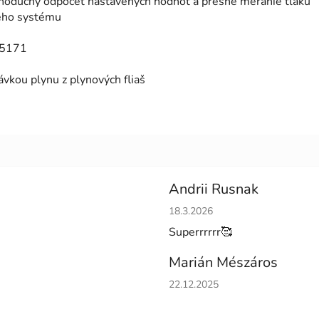
oduchý odpočet nastavených hodnôt a presné meranie tlaku
ceho systému
 5171
vkou plynu z plynových fliaš
Andrii Rusnak
Hodnotenie obchodu je 5 z 5 h
18.3.2026
Superrrrrr🥰
Marián Mészáros
Hodnotenie obchodu je 5 z 5 h
22.12.2025