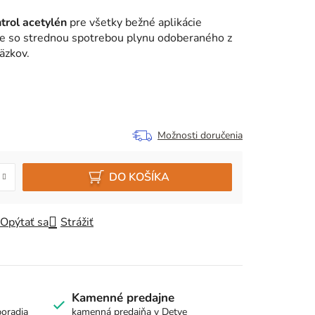
trol acetylén
pre všetky bežné aplikácie
cie so strednou spotrebou plynu odoberaného z
väzkov.
Možnosti doručenia
DO KOŠÍKA
Opýtať sa
Strážiť
Kamenné predajne
poradia
kamenná predajňa v Detve