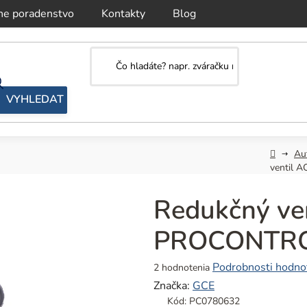
ne poradenstvo
Kontakty
Blog
Domov
Au
ventil
Redukčný ve
PROCONTRO
Priemerné
Podrobnosti hodno
2 hodnotenia
hodnotenie
Značka:
GCE
produktu
Kód:
PC0780632