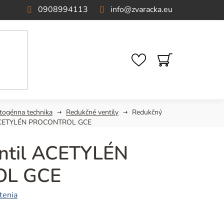
0908994113
info
@
zvaracka.eu
NÁKUPNÝ
KOŠÍK
togénna technika
Redukčné ventily
Redukčný
 ACETYLÉN PROCONTROL GCE
ntil ACETYLÉN
L GCE
tenia