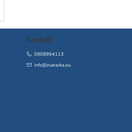
Kontakt
0908994113
info
@
zvaracka.eu