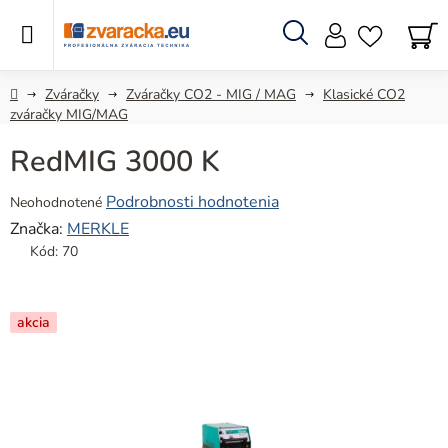
Prejsť
na
obsah
Hľadať
N
KO
Domov
Zváračky
Zváračky CO2 - MIG / MAG
Klasické CO2
zváračky MIG/MAG
RedMIG 3000 K
Priemerné
Podrobnosti hodnotenia
Neohodnotené
hodnotenie
Značka:
MERKLE
produktu
Kód:
70
je
0,0
z
akcia
5
hviezdičiek.