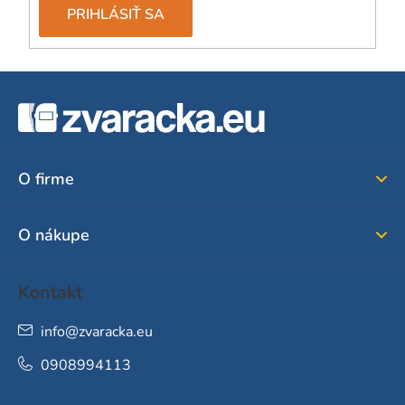
PRIHLÁSIŤ SA
Z
á
p
ä
O firme
t
i
O nákupe
e
Kontakt
info
@
zvaracka.eu
0908994113