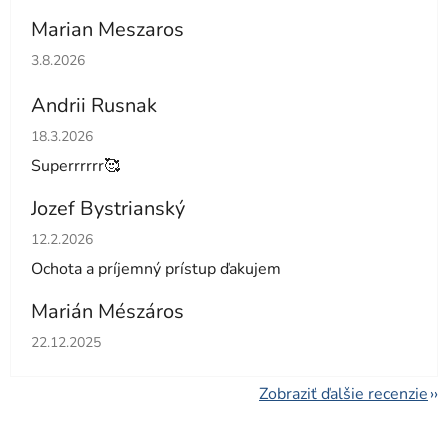
Marian Meszaros
Hodnotenie obchodu je 5 z 5 hviezdičiek.
3.8.2026
Andrii Rusnak
Hodnotenie obchodu je 5 z 5 hviezdičiek.
18.3.2026
Superrrrrr🥰
Jozef Bystrianský
Hodnotenie obchodu je 5 z 5 hviezdičiek.
12.2.2026
Ochota a príjemný prístup ďakujem
Marián Mészáros
Hodnotenie obchodu je 5 z 5 hviezdičiek.
22.12.2025
Zobraziť ďalšie recenzie