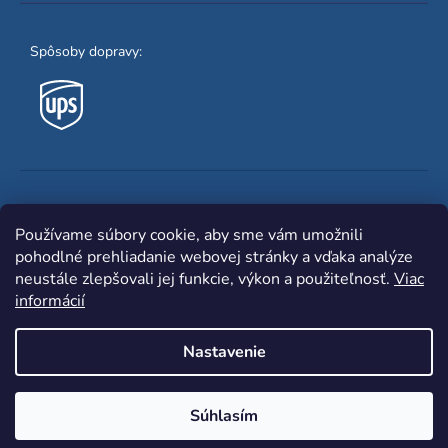
Spôsoby dopravy:
Obľúbené spôsoby platby:
Používame súbory cookie, aby sme vám umožnili
pohodlné prehliadanie webovej stránky a vďaka analýze
neustále zlepšovali jej funkcie, výkon a použiteľnosť.
Viac
informácií
Nastavenie
Shoptet
|
mime digital
Copyright 2026
www.zvaracka.eu
. Všetky práva
Súhlasím
vyhradené.