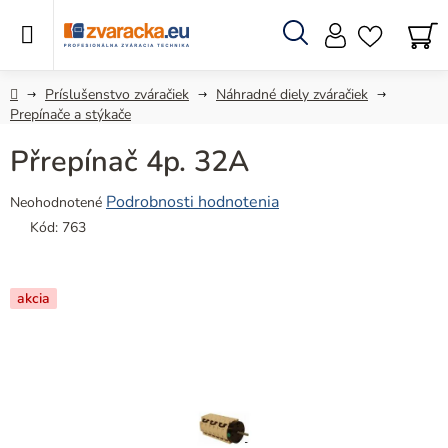
Prejsť
na
obsah
Hľadať
N
KO
Domov
Príslušenstvo zváračiek
Náhradné diely zváračiek
Prepínače a stýkače
Přrepínač 4p. 32A
Priemerné
Podrobnosti hodnotenia
Neohodnotené
hodnotenie
Kód:
763
produktu
je
0,0
akcia
z
5
hviezdičiek.