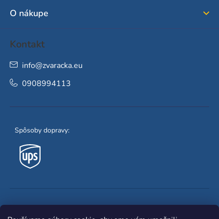
i
O nákupe
e
Kontakt
info
@
zvaracka.eu
0908994113
Spôsoby dopravy:
Obľúbené spôsoby platby: