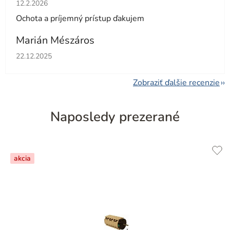
Hodnotenie obchodu je 5 z 5 hviezdičiek.
12.2.2026
Ochota a príjemný prístup ďakujem
Marián Mészáros
Hodnotenie obchodu je 5 z 5 hviezdičiek.
22.12.2025
Zobraziť ďalšie recenzie
Naposledy prezerané
akcia