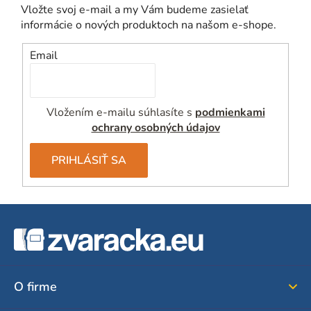
Vložte svoj e-mail a my Vám budeme zasielať
informácie o nových produktoch na našom e-shope.
Email
Vložením e-mailu súhlasíte s
podmienkami
ochrany osobných údajov
PRIHLÁSIŤ SA
Z
á
p
ä
O firme
t