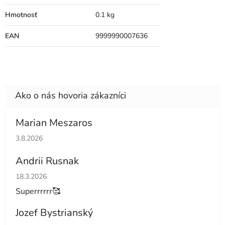
Hmotnosť
0.1 kg
EAN
9999990007636
Marian Meszaros
Hodnotenie obchodu je 5 z 5 hviezdičiek.
3.8.2026
Andrii Rusnak
Hodnotenie obchodu je 5 z 5 hviezdičiek.
18.3.2026
Superrrrrr🥰
Jozef Bystrianský