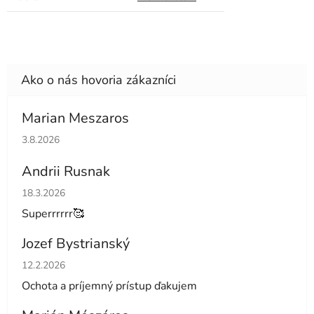
Marian Meszaros
Hodnotenie obchodu je 5 z 5 hviezdičiek.
3.8.2026
Andrii Rusnak
Hodnotenie obchodu je 5 z 5 hviezdičiek.
18.3.2026
Superrrrrr🥰
Jozef Bystrianský
Hodnotenie obchodu je 5 z 5 hviezdičiek.
12.2.2026
Ochota a príjemný prístup ďakujem