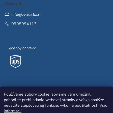
Kontakt
info
@
zvaracka.eu
0908994113
Spôsoby dopravy:
Obľúbené spôsoby platby:
Používame súbory cookie, aby sme vám umožnili
pohodlné prehliadanie webovej stránky a vďaka analýze
neustále zlepšovali jej funkcie, výkon a použiteľnosť.
Viac
informácií