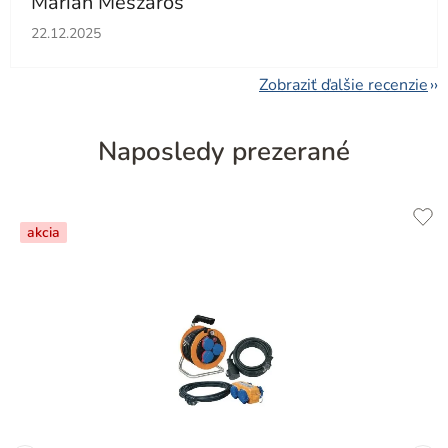
Marián Mészáros
Hodnotenie obchodu je 5 z 5 hviezdičiek.
22.12.2025
Zobraziť ďalšie recenzie
Naposledy prezerané
akcia