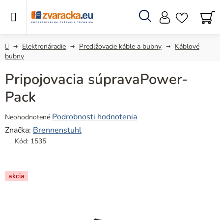
Prejsť
na
obsah
Hľadať
N
KO
Domov
Elektronáradie
Predlžovacie káble a bubny
Káblové
bubny
Pripojovacia súpravaPower-
Pack
Priemerné
Podrobnosti hodnotenia
Neohodnotené
hodnotenie
Značka:
Brennenstuhl
produktu
Kód:
1535
je
0,0
z
akcia
5
hviezdičiek.