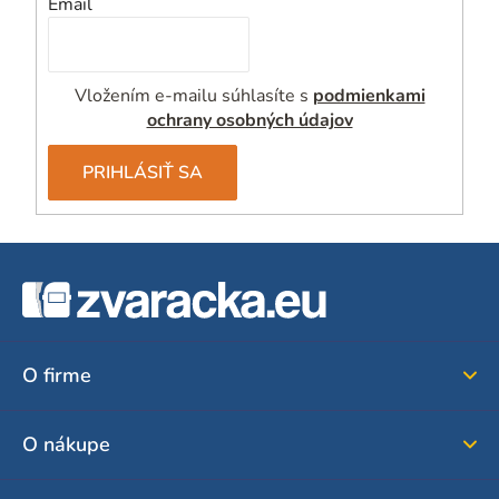
Email
Vložením e-mailu súhlasíte s
podmienkami
ochrany osobných údajov
PRIHLÁSIŤ SA
Z
á
p
ä
O firme
t
i
O nákupe
e